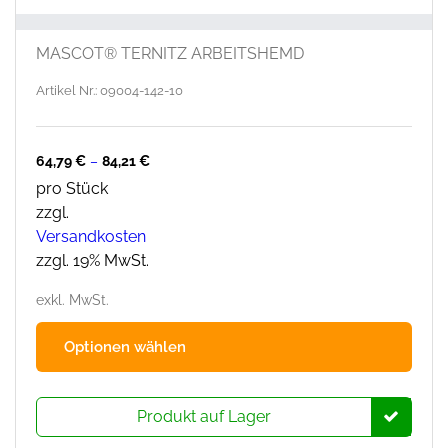
MASCOT® TERNITZ ARBEITSHEMD
Artikel Nr.: 09004-142-10
64,79
€
–
84,21
€
pro Stück
zzgl.
Versandkosten
zzgl. 19% MwSt.
exkl. MwSt.
Dies
Optionen wählen
Prod
hat
mehr
Produkt auf Lager
Varia