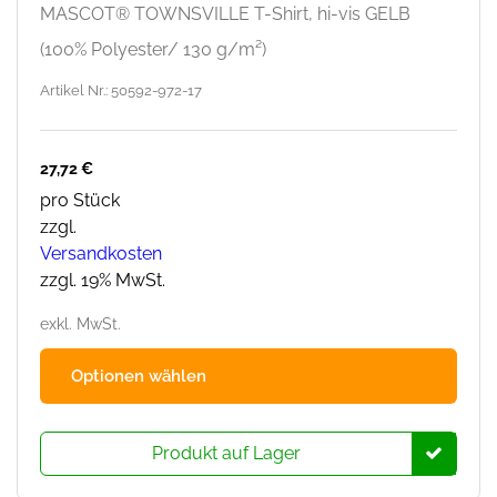
MASCOT® TOWNSVILLE T-Shirt, hi-vis GELB
(100% Polyester/ 130 g/m²)
Artikel Nr.: 50592-972-17
27,72
€
pro Stück
zzgl.
Versandkosten
zzgl. 19% MwSt.
exkl. MwSt.
Dies
Optionen wählen
Prod
hat
mehr
Produkt auf Lager
Varia
Die