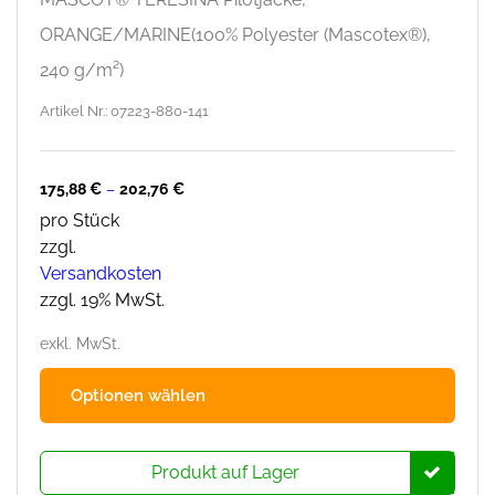
ORANGE/MARINE(100% Polyester (Mascotex®),
240 g/m²)
Artikel Nr.: 07223-880-141
175,88
€
–
202,76
€
pro Stück
zzgl.
Versandkosten
zzgl. 19% MwSt.
exkl. MwSt.
Dies
Optionen wählen
Prod
hat
mehr
Produkt auf Lager
Varia