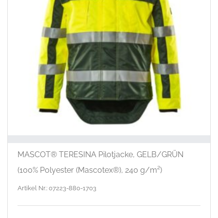
MASCOT® TERESINA Pilotjacke, GELB/GRÜN
(100% Polyester (Mascotex®), 240 g/m²)
Artikel Nr.: 07223-880-1703