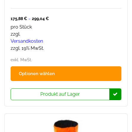
175,88
€
–
299,04
€
pro Stück
zzgl.
Versandkosten
zzgl. 19% MwSt.
exkl. MwSt.
Dies
Optionen wählen
Prod
hat
mehr
Produkt auf Lager
Varia
Die
Opti
könn
auf
der