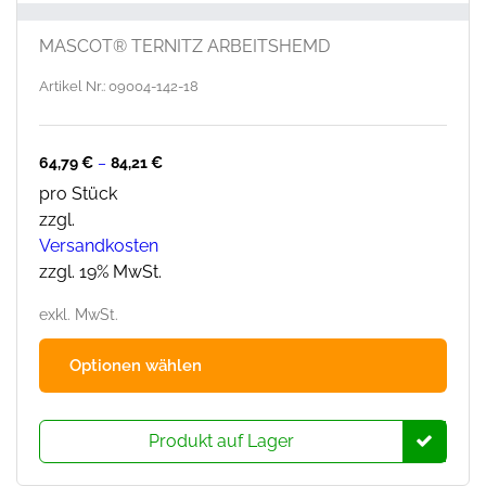
MASCOT® TERNITZ ARBEITSHEMD
Artikel Nr.: 09004-142-18
64,79
€
–
84,21
€
pro Stück
zzgl.
Versandkosten
zzgl. 19% MwSt.
exkl. MwSt.
Dies
Optionen wählen
Prod
hat
mehr
Produkt auf Lager
Varia
Die