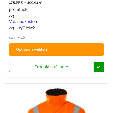
175,88
€
–
299,04
€
pro Stück
zzgl.
Versandkosten
zzgl. 19% MwSt.
exkl. MwSt.
Dies
Optionen wählen
Prod
hat
mehr
Produkt auf Lager
Varia
Die
Opti
könn
auf
der
Prod
ausg