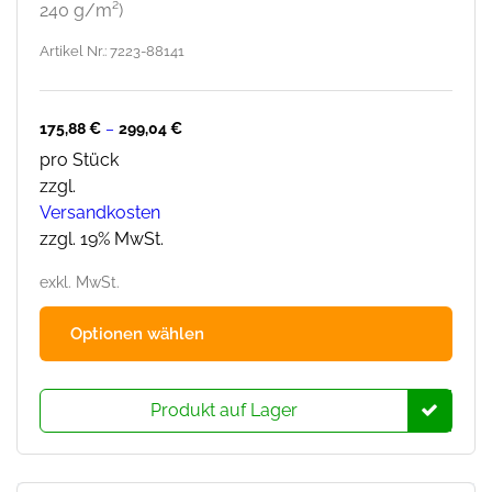
240 g/m²)
Artikel Nr.: 7223-88141
175,88
€
–
299,04
€
pro Stück
zzgl.
Versandkosten
zzgl. 19% MwSt.
exkl. MwSt.
Dies
Optionen wählen
Prod
hat
mehr
Produkt auf Lager
Varia
Die
Opti