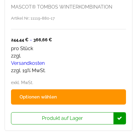
MASCOT® TOMBOS WINTERKOMBINATION
Artikel Nr.: 11119-880-17
244,44
€
–
366,66
€
pro Stück
zzgl.
Versandkosten
zzgl. 19% MwSt.
exkl. MwSt.
Dies
Optionen wählen
Prod
hat
mehr
Produkt auf Lager
Varia
Die
Opti