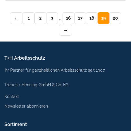
Opti
könn
←
1
2
3
…
16
17
18
19
20
auf
der
→
Prod
ausg
wer
T+H Arbeitsschutz
Ihr Partner für ganzheitlichen Arbeitsschutz seit 1907.
Trebes + Henning GmbH & Co. KG
Kontakt
Newsletter abonnieren
Sortiment