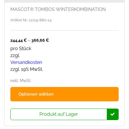
MASCOT® TOMBOS WINTERKOMBINATION
Artikel Nr.: 11119-880-14
244,44
€
–
366,66
€
pro Stück
zzgl.
Versandkosten
zzgl. 19% MwSt.
exkl. MwSt.
Dies
Optionen wählen
Prod
hat
mehr
Produkt auf Lager
Varia
Die