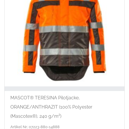
wer
MASCOT® TERESINA Pilotjacke,
ORANGE/ANTHRAZIT (100% Polyester
(Mascotex®), 240 g/m²)
Artikel Nr.: 07223-880-14888