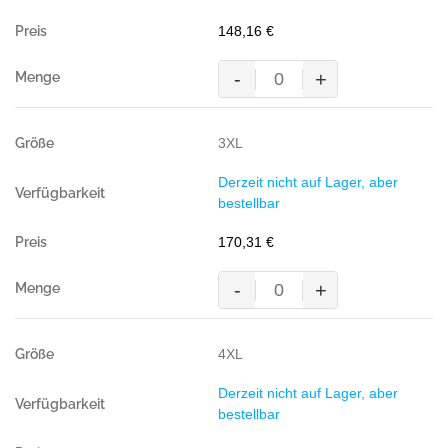
148,16
€
-
+
MASCOT®
WELS,
Überziehlatzhose,
3XL
GELB/MARINE
(100%
Derzeit nicht auf Lager, aber
Polyester
bestellbar
(Mascottex®),
240
170,31
€
g/m²)
Menge
-
+
MASCOT®
WELS,
Überziehlatzhose,
4XL
GELB/MARINE
(100%
Derzeit nicht auf Lager, aber
Polyester
bestellbar
(Mascottex®),
240