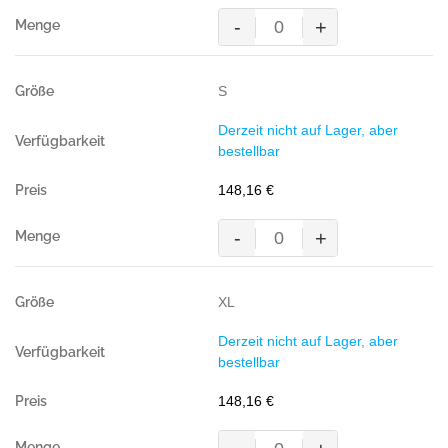
Menge
-
+
MASCOT®
WELS,
Überziehlatzhose,
S
GELB/MARINE
(100%
Derzeit nicht auf Lager, aber
Polyester
bestellbar
(Mascottex®),
240
148,16
€
g/m²)
Menge
-
+
MASCOT®
WELS,
Überziehlatzhose,
XL
GELB/MARINE
(100%
Derzeit nicht auf Lager, aber
Polyester
bestellbar
(Mascottex®),
240
148,16
€
g/m²)
Menge