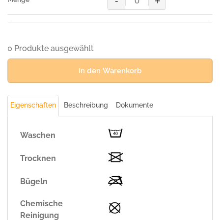
-
+
MASCOT®
WELS,
Überziehlatzhose,
GELB/MARINE
(100%
0 Produkte ausgewählt
Polyester
(Mascottex®),
in den Warenkorb
240
g/m²)
Menge
Eigenschaften
Beschreibung
Dokumente
Waschen
Trocknen
Bügeln
Chemische
Reinigung