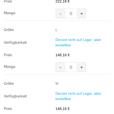
222,18
€
g/m²)
Menge
-
+
MASCOT®
WELS,
Überziehlatzhose,
L
GELB/MARINE
(100%
Derzeit nicht auf Lager, aber
Polyester
bestellbar
(Mascottex®),
240
148,16
€
g/m²)
Menge
-
+
MASCOT®
WELS,
Überziehlatzhose,
M
GELB/MARINE
(100%
Derzeit nicht auf Lager, aber
Polyester
bestellbar
(Mascottex®),
240
148,16
€
g/m²)