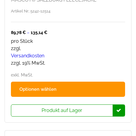
Artikel Nr.: 5242-12514
89,78
€
–
135,14
€
pro Stück
zzgl.
Versandkosten
zzgl. 19% MwSt.
exkl. MwSt.
Dies
Optionen wählen
Prod
hat
mehr
Produkt auf Lager
Varia
Die
Opti
könn