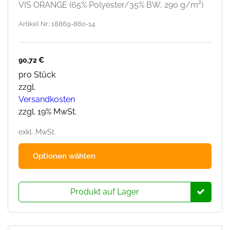
VIS ORANGE (65% Polyester/35% BW, 290 g/m²)
Artikel Nr.: 18869-860-14
90,72
€
pro Stück
zzgl.
Versandkosten
zzgl. 19% MwSt.
exkl. MwSt.
Dies
Optionen wählen
Prod
hat
mehr
Produkt auf Lager
Varia
Die
Opti