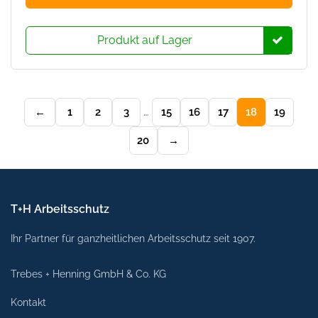
hat
mehr
Produkt auf Lager
Varia
Die
Opti
könn
←
1
2
3
…
15
16
17
18
19
auf
der
20
→
Prod
ausg
wer
T+H Arbeitsschutz
Ihr Partner für ganzheitlichen Arbeitsschutz seit 1907.
Trebes + Henning GmbH & Co. KG
Kontakt