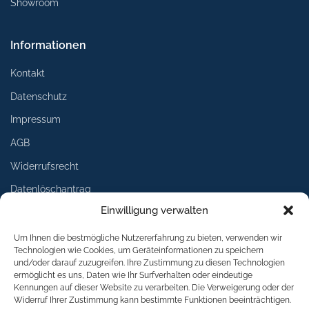
Showroom
Informationen
Kontakt
Datenschutz
Impressum
AGB
Widerrufsrecht
Datenlöschantrag
Einwilligung verwalten
Services
Um Ihnen die bestmögliche Nutzererfahrung zu bieten, verwenden wir
Technologien wie Cookies, um Geräteinformationen zu speichern
Lieferung
und/oder darauf zuzugreifen. Ihre Zustimmung zu diesen Technologien
ermöglicht es uns, Daten wie Ihr Surfverhalten oder eindeutige
Umtausch
Kennungen auf dieser Website zu verarbeiten. Die Verweigerung oder der
Widerruf Ihrer Zustimmung kann bestimmte Funktionen beeinträchtigen.
Rückgabe