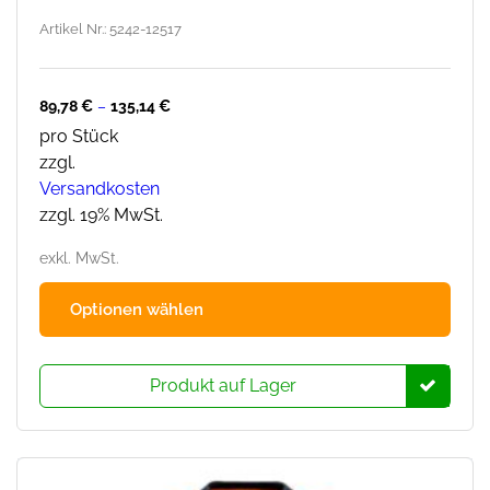
Artikel Nr.: 5242-12517
89,78
€
–
135,14
€
pro Stück
zzgl.
Versandkosten
zzgl. 19% MwSt.
exkl. MwSt.
Dies
Optionen wählen
Prod
hat
mehr
Produkt auf Lager
Varia
Die
Opti
könn