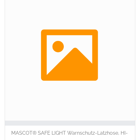
auf
der
Prod
ausg
wer
MASCOT® SAFE LIGHT Warnschutz-Latzhose, HI-