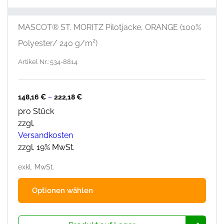
MASCOT® ST. MORITZ Pilotjacke, ORANGE (100%
Polyester/ 240 g/m²)
Artikel Nr.: 534-8814
148,16
€
–
222,18
€
pro Stück
zzgl.
Versandkosten
zzgl. 19% MwSt.
exkl. MwSt.
Dies
Optionen wählen
Prod
hat
mehr