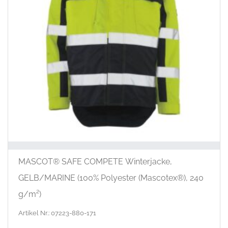
MASCOT® SAFE COMPETE Winterjacke,
GELB/MARINE (100% Polyester (Mascotex®), 240
g/m²)
Artikel Nr.: 07223-880-171