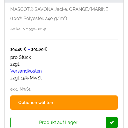
MASCOT® SAVONA Jacke, ORANGE/MARINE
(100% Polyester, 240 g/m²)
Artikel Nr.: 930-88141
194,46
€
–
291,69
€
pro Stück
zzgl.
Versandkosten
zzgl. 19% MwSt.
exkl. MwSt.
Dies
Optionen wählen
Prod
hat
mehr
Produkt auf Lager
Varia