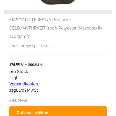
MASCOT® TERESINA Pilotjacke,
GELB/ANTHRAZIT (100% Polyester (Mascotex®),
240 g/m²)
Artikel Nr.: 07223-880-17888
175,88
€
–
299,04
€
pro Stück
zzgl.
Versandkosten
zzgl. 19% MwSt.
exkl. MwSt.
Dies
Optionen wählen
Prod