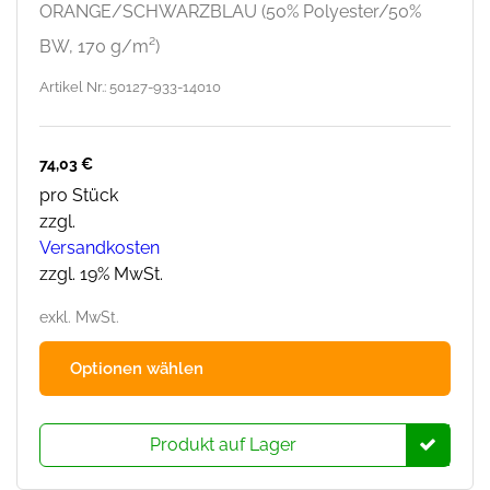
ORANGE/SCHWARZBLAU (50% Polyester/50%
BW, 170 g/m²)
Artikel Nr.: 50127-933-14010
74,03
€
pro Stück
zzgl.
Versandkosten
zzgl. 19% MwSt.
exkl. MwSt.
Dies
Optionen wählen
Prod
hat
mehr
Produkt auf Lager
Varia
Die