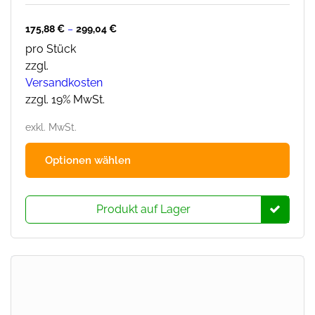
175,88
€
–
299,04
€
pro Stück
zzgl.
Versandkosten
zzgl. 19% MwSt.
exkl. MwSt.
Dies
Optionen wählen
Prod
hat
mehr
Produkt auf Lager
Varia
Die
Opti
könn
auf
der