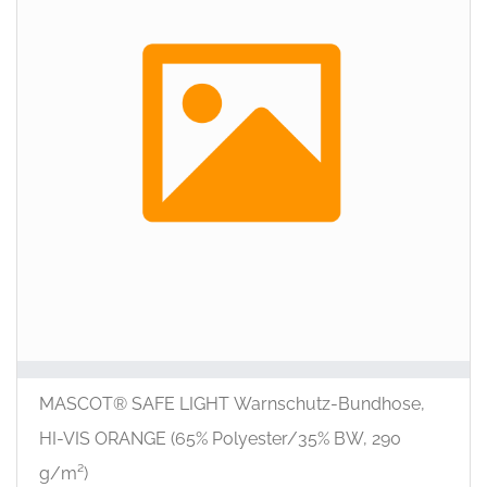
Prod
ausg
wer
MASCOT® SAFE LIGHT Warnschutz-Bundhose,
HI-VIS ORANGE (65% Polyester/35% BW, 290
g/m²)