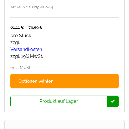
Artikel Nr.: 18879-860-14
61,11
€
–
79,59
€
pro Stück
zzgl.
Versandkosten
zzgl. 19% MwSt.
exkl. MwSt.
Dies
Optionen wählen
Prod
hat
mehr
Produkt auf Lager
Varia
Die
Opti
könn