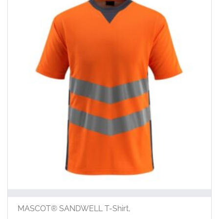
auf
der
Prod
ausg
wer
MASCOT® SANDWELL T-Shirt,