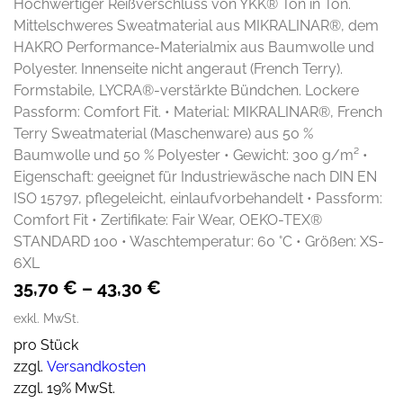
Hochwertiger Reißverschluss von YKK® Ton in Ton.
Mittelschweres Sweatmaterial aus MIKRALINAR®, dem
HAKRO Performance-Materialmix aus Baumwolle und
Polyester. Innenseite nicht angeraut (French Terry).
Formstabile, LYCRA®-verstärkte Bündchen. Lockere
Passform: Comfort Fit. • Material: MIKRALINAR®, French
Terry Sweatmaterial (Maschenware) aus 50 %
Baumwolle und 50 % Polyester • Gewicht: 300 g/m² •
Eigenschaft: geeignet für Industriewäsche nach DIN EN
ISO 15797, pflegeleicht, einlaufvorbehandelt • Passform:
Comfort Fit • Zertifikate: Fair Wear, OEKO-TEX®
STANDARD 100 • Waschtemperatur: 60 °C • Größen: XS-
6XL
35,70
€
–
43,30
€
exkl. MwSt.
pro Stück
zzgl.
Versandkosten
zzgl. 19% MwSt.