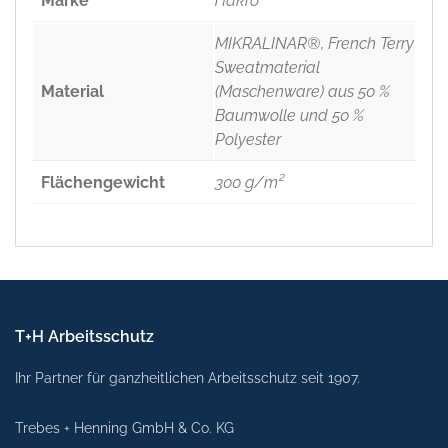
Marke
Hakro
MIKRALINAR®, French Terry
Sweatmaterial
Material
(Maschenware) aus 50 %
Baumwolle und 50 %
Polyester
Flächengewicht
300 g/m²
T+H Arbeitsschutz
Ihr Partner für ganzheitlichen Arbeitsschutz seit 1907.
Trebes + Henning GmbH & Co. KG