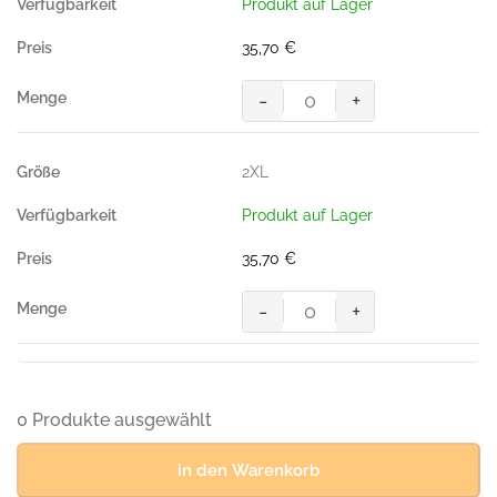
Produkt auf Lager
titan/anthrazit
Menge
35,70
€
-
+
Zip-
Sweatshirt-
CONTRAST
2XL
PERFORMANCE,
Farbe
Produkt auf Lager
titan/anthrazit
Menge
35,70
€
-
+
Zip-
Sweatshirt-
CONTRAST
PERFORMANCE,
Farbe
0 Produkte ausgewählt
titan/anthrazit
Menge
in den Warenkorb