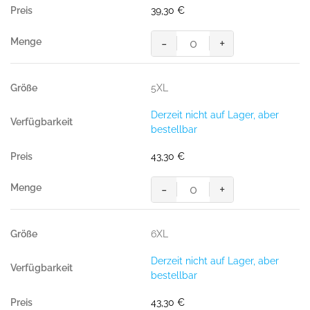
Menge
39,30
€
-
+
Zip-
Sweatshirt-
CONTRAST
5XL
PERFORMANCE,
Farbe
Derzeit nicht auf Lager, aber
titan/anthrazit
bestellbar
Menge
43,30
€
-
+
Zip-
Sweatshirt-
CONTRAST
6XL
PERFORMANCE,
Farbe
Derzeit nicht auf Lager, aber
titan/anthrazit
bestellbar
Menge
43,30
€