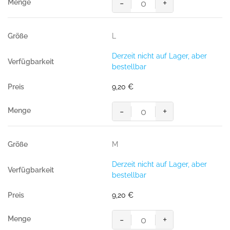
-
+
Menge
Women-
T-
Shirt
L
Performance,
SONNE
Derzeit nicht auf Lager, aber
(50%
bestellbar
BW/50%
Polyester,
9,20
€
160
g/m²)
-
+
Menge
Women-
T-
Shirt
M
Performance,
SONNE
Derzeit nicht auf Lager, aber
(50%
bestellbar
BW/50%
Polyester,
9,20
€
160
g/m²)
-
+
Menge
Women-