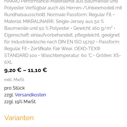
HAKRO Performance-Materialmix aus Baumwolle und
Polyester. Verfügbar auch als Herren-/Unisexmodell mit
Rundhalsausschnitt. Normale Passform: Regular Fit. •
Material: MIKRALINAR®, Single-Jersey aus 50 %
Baumwolle und 50 % Polyester • Gewicht: 160 g/m² •
Eigenschaft: einlaufvorbehandelt, pflegeleicht, geeignet
für Industriewäsche nach DIN EN ISO 15797 • Passform:
Regular Fit • Zertifikate: Fair Wear, OEKO-TEX®
STANDARD 100 • Waschtemperatur: 60 °C • Größen: XS-
6XL
9,20
€
–
11,10
€
exkl. MwSt.
pro Stück
zzgl.
Versandkosten
zzgl. 19% MwSt.
Varianten