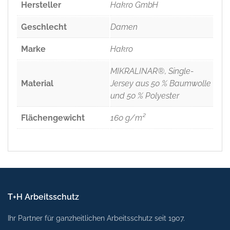
Hersteller
Hakro GmbH
Geschlecht
Damen
Marke
Hakro
MIKRALINAR®, Single-
Material
Jersey aus 50 % Baumwolle
und 50 % Polyester
Flächengewicht
160 g/m²
T+H Arbeitsschutz
Ihr Partner für ganzheitlichen Arbeitsschutz seit 1907.