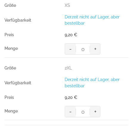
Shirt
XS
Performance,
SONNE
Derzeit nicht auf Lager, aber
(50%
bestellbar
BW/50%
Polyester,
9,20
€
160
g/m²)
-
+
Menge
Women-
T-
Shirt
2XL
Performance,
SONNE
Derzeit nicht auf Lager, aber
(50%
bestellbar
BW/50%
Polyester,
9,20
€
160
g/m²)
-
+
Menge
Women-
T-
Shirt
Performance,