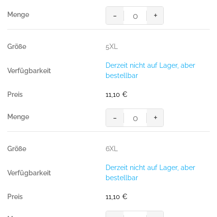
g/m²)
-
+
Menge
Women-
T-
Shirt
5XL
Performance,
SONNE
Derzeit nicht auf Lager, aber
(50%
bestellbar
BW/50%
Polyester,
11,10
€
160
g/m²)
-
+
Menge
Women-
T-
Shirt
6XL
Performance,
SONNE
Derzeit nicht auf Lager, aber
(50%
bestellbar
BW/50%
Polyester,
11,10
€
160
g/m²)