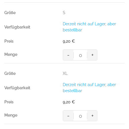
T-
Shirt
S
Performance,
SONNE
Derzeit nicht auf Lager, aber
(50%
bestellbar
BW/50%
Polyester,
9,20
€
160
g/m²)
-
+
Menge
Women-
T-
Shirt
XL
Performance,
SONNE
Derzeit nicht auf Lager, aber
(50%
bestellbar
BW/50%
Polyester,
9,20
€
160
g/m²)
-
+
Menge
Women-
T-