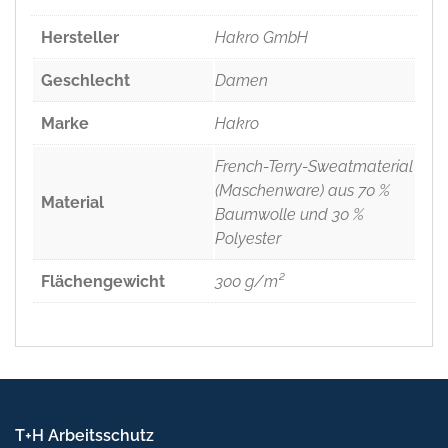
Hersteller
Hakro GmbH
Geschlecht
Damen
Marke
Hakro
French-Terry-Sweatmaterial
(Maschenware) aus 70 %
Material
Baumwolle und 30 %
Polyester
Flächengewicht
300 g/m²
T+H Arbeitsschutz