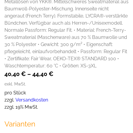
Metallösen von YKK®. Mittelschweres Sweatmaterial aus
Baumwoll-Polyester-Mischung. Innenseite nicht
angeraut (French Terry). Formstabile, LYCRA®-verstärkte
Bündchen. Verfügbar auch als Herren-/Unisexmodell.
Normale Passform: Regular Fit. • Material: French-Terry-
Sweatmaterial (Maschenware) aus 70 % Baumwolle und
30 % Polyester • Gewicht: 300 g/m² • Eigenschaft:
pflegeleicht, einlaufvorbehandelt • Passform: Regular Fit
• Zertifikate: Fair Wear, OEKO-TEX® STANDARD 100 •
Waschtemperatur: 60 °C • Größen: XS-3XL
40,40
€
–
44,40
€
exkl. MwSt.
pro Stück
zzgl.
Versandkosten
zzgl. 19% MwSt.
Varianten