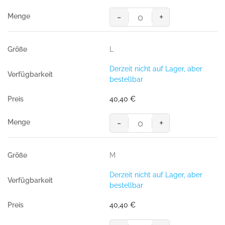
Menge
-
+
Women-
Sweatjacke
College,
L
WEINROT
(70%
Derzeit nicht auf Lager, aber
BW/30%
bestellbar
Polyester,
300
40,40
€
g/m²)
Menge
-
+
Women-
Sweatjacke
College,
M
WEINROT
(70%
Derzeit nicht auf Lager, aber
BW/30%
bestellbar
Polyester,
300
40,40
€
g/m²)
Menge