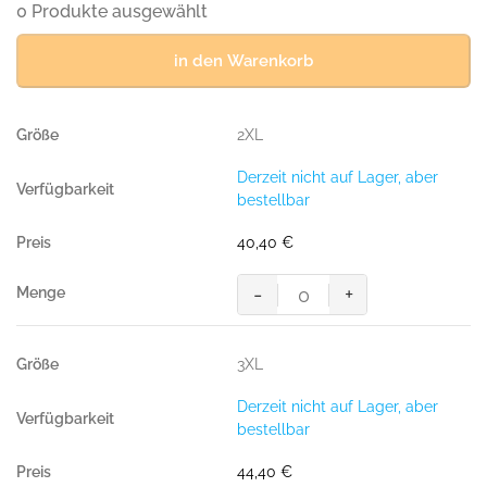
0 Produkte ausgewählt
in den Warenkorb
2XL
Derzeit nicht auf Lager, aber
bestellbar
40,40
€
-
+
Women-
Sweatjacke
College,
3XL
WEINROT
(70%
Derzeit nicht auf Lager, aber
BW/30%
bestellbar
Polyester,
300
44,40
€
g/m²)