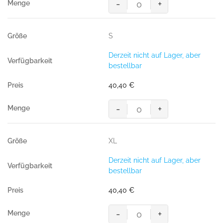
-
+
Women-
Sweatjacke
College,
S
WEINROT
(70%
Derzeit nicht auf Lager, aber
BW/30%
bestellbar
Polyester,
300
40,40
€
g/m²)
Menge
-
+
Women-
Sweatjacke
College,
XL
WEINROT
(70%
Derzeit nicht auf Lager, aber
BW/30%
bestellbar
Polyester,
300
40,40
€
g/m²)
Menge
-
+
Women-