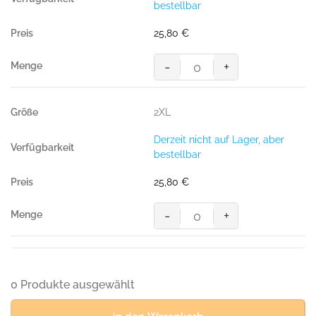
bestellbar
300
g/m²)
25,80
€
Menge
-
+
Sweatshirt
Premium,
ANTHRAZIT
2XL
(70%
BW/30%
Derzeit nicht auf Lager, aber
Polyester,
bestellbar
300
g/m²)
25,80
€
Menge
-
+
Sweatshirt
Premium,
ANTHRAZIT
(70%
BW/30%
0 Produkte ausgewählt
Polyester,
300