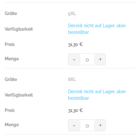
Performance,
ICE-
5XL
BLUE
(50%
Derzeit nicht auf Lager, aber
BW/50%
bestellbar
Polyester,
300
31,30
€
g/m²)
Menge
-
+
Sweatshirt
Performance,
ICE-
6XL
BLUE
(50%
Derzeit nicht auf Lager, aber
BW/50%
bestellbar
Polyester,
300
31,30
€
g/m²)
Menge
-
+
Sweatshirt
Performance,