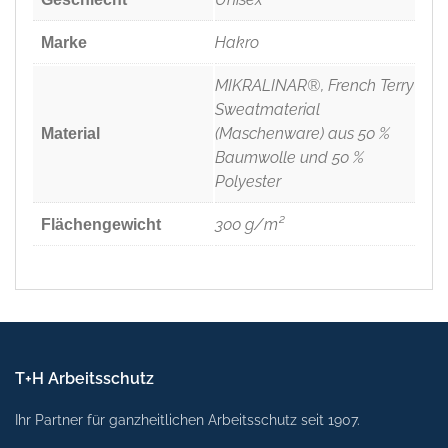
Hakro
Marke
MIKRALINAR®, French Terry
Sweatmaterial
(Maschenware) aus 50 %
Material
Baumwolle und 50 %
Polyester
300 g/m²
Flächengewicht
T+H Arbeitsschutz
Ihr Partner für ganzheitlichen Arbeitsschutz seit 1907.