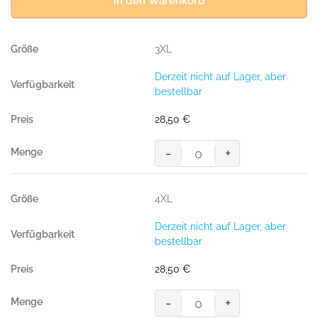
in den Warenkorb
3XL
Derzeit nicht auf Lager, aber
bestellbar
28,50
€
-
+
Sweatshirt
Performance,
ICE-
4XL
BLUE
(50%
Derzeit nicht auf Lager, aber
BW/50%
bestellbar
Polyester,
300
28,50
€
g/m²)
Menge
-
+
Sweatshirt