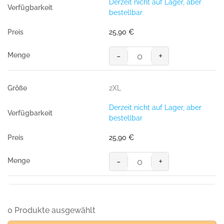
Derzeit nicht auf Lager, aber
BW/50%
bestellbar
Polyester,
300
25,90
€
g/m²)
Menge
-
+
Sweatshirt
Performance,
ICE-
2XL
BLUE
(50%
Derzeit nicht auf Lager, aber
BW/50%
bestellbar
Polyester,
300
25,90
€
g/m²)
Menge
-
+
Sweatshirt
Performance,
ICE-
BLUE
(50%
0 Produkte ausgewählt
BW/50%