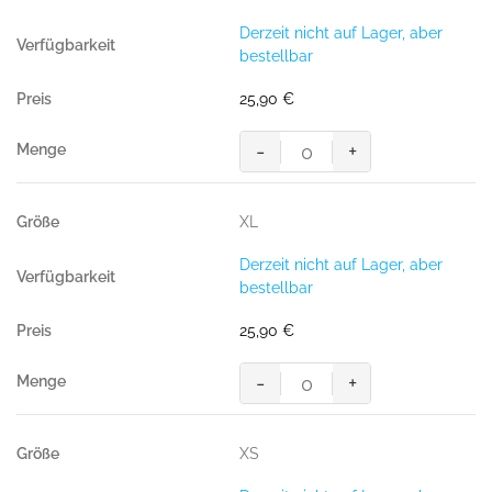
(50%
Derzeit nicht auf Lager, aber
BW/50%
bestellbar
Polyester,
300
25,90
€
g/m²)
Menge
-
+
Sweatshirt
Performance,
ICE-
XL
BLUE
(50%
Derzeit nicht auf Lager, aber
BW/50%
bestellbar
Polyester,
300
25,90
€
g/m²)
Menge
-
+
Sweatshirt
Performance,
ICE-
XS
BLUE
(50%