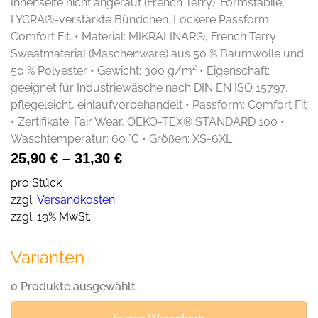
Innenseite nicht angeraut (French Terry). Formstabile,
LYCRA®-verstärkte Bündchen. Lockere Passform:
Comfort Fit. • Material: MIKRALINAR®, French Terry
Sweatmaterial (Maschenware) aus 50 % Baumwolle und
50 % Polyester • Gewicht: 300 g/m² • Eigenschaft:
geeignet für Industriewäsche nach DIN EN ISO 15797,
pflegeleicht, einlaufvorbehandelt • Passform: Comfort Fit
• Zertifikate: Fair Wear, OEKO-TEX® STANDARD 100 •
Waschtemperatur: 60 °C • Größen: XS-6XL
25,90
€
–
31,30
€
pro Stück
zzgl.
Versandkosten
zzgl. 19% MwSt.
Varianten
0 Produkte ausgewählt