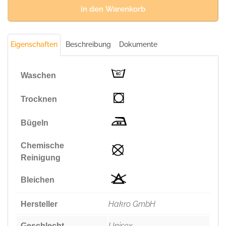
Polyester,
in den Warenkorb
300
g/m²)
Menge
Eigenschaften
Beschreibung
Dokumente
Waschen
Trocknen
Bügeln
Chemische
Reinigung
Bleichen
Hakro GmbH
Hersteller
Unisex
Geschlecht