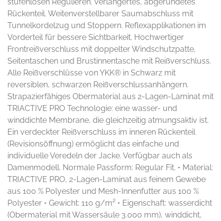
stufenlosen Regulieren. Verlängertes, abgerundetes
Rückenteil. Weitenverstellbarer Saumabschluss mit
Tunnelkordelzug und Stoppern. Reflexapplikationen im
Vorderteil für bessere Sichtbarkeit. Hochwertiger
Frontreißverschluss mit doppelter Windschutzpatte,
Seitentaschen und Brustinnentasche mit Reißverschluss.
Alle Reißverschlüsse von YKK® in Schwarz mit
reversiblen, schwarzen Reißverschlussanhängern.
Strapazierfähiges Obermaterial aus 2-Lagen-Laminat mit
TRIACTIVE PRO Technologie: eine wasser- und
winddichte Membrane, die gleichzeitig atmungsaktiv ist.
Ein verdeckter Reißverschluss im inneren Rückenteil
(Revisionsöffnung) ermöglicht das einfache und
individuelle Veredeln der Jacke. Verfügbar auch als
Damenmodell. Normale Passform: Regular Fit. • Material:
TRIACTIVE PRO, 2-Lagen-Laminat aus feinem Gewebe
aus 100 % Polyester und Mesh-Innenfutter aus 100 %
Polyester • Gewicht: 110 g/m² • Eigenschaft: wasserdicht
(Obermaterial mit Wassersäule 3.000 mm), winddicht,