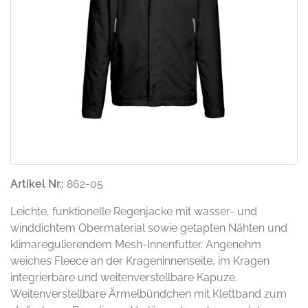
Artikel Nr.:
862-05
Leichte, funktionelle Regenjacke mit wasser- und
winddichtem Obermaterial sowie getapten Nähten und
klimaregulierendem Mesh-Innenfutter. Angenehm
weiches Fleece an der Krageninnenseite, im Kragen
integrierbare und weitenverstellbare Kapuze.
Weitenverstellbare Ärmelbündchen mit Klettband zum