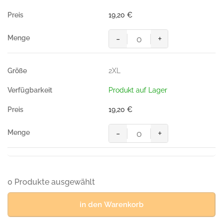
200g/m²)
Menge
19,20
€
-
+
Poloshirt
Performance,
WEISS
2XL
(50%
BW/50%
Produkt auf Lager
Polyester,
200g/m²)
19,20
€
Menge
-
+
Poloshirt
Performance,
WEISS
(50%
BW/50%
0 Produkte ausgewählt
Polyester,
200g/m²)
in den Warenkorb
Menge