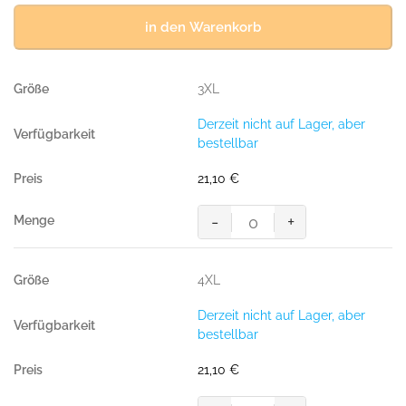
in den Warenkorb
3XL
Derzeit nicht auf Lager, aber
bestellbar
21,10
€
-
+
Poloshirt
Performance,
WEISS
4XL
(50%
BW/50%
Derzeit nicht auf Lager, aber
Polyester,
bestellbar
200g/m²)
Menge
21,10
€