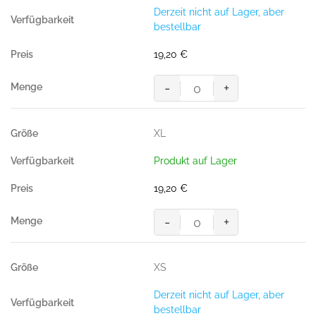
BW/50%
Derzeit nicht auf Lager, aber
Polyester,
bestellbar
200g/m²)
Menge
19,20
€
-
+
Poloshirt
Performance,
WEISS
XL
(50%
BW/50%
Produkt auf Lager
Polyester,
200g/m²)
19,20
€
Menge
-
+
Poloshirt
Performance,
WEISS
XS
(50%
BW/50%
Derzeit nicht auf Lager, aber
Polyester,
bestellbar