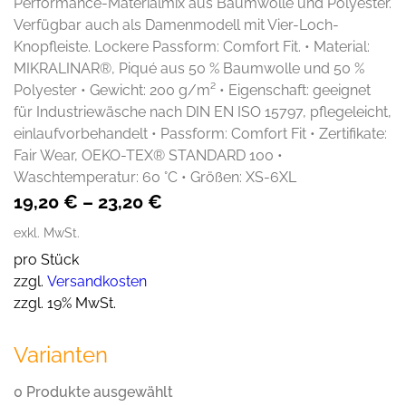
Performance-Materialmix aus Baumwolle und Polyester.
Verfügbar auch als Damenmodell mit Vier-Loch-
Knopfleiste. Lockere Passform: Comfort Fit. • Material:
MIKRALINAR®, Piqué aus 50 % Baumwolle und 50 %
Polyester • Gewicht: 200 g/m² • Eigenschaft: geeignet
für Industriewäsche nach DIN EN ISO 15797, pflegeleicht,
einlaufvorbehandelt • Passform: Comfort Fit • Zertifikate:
Fair Wear, OEKO-TEX® STANDARD 100 •
Waschtemperatur: 60 °C • Größen: XS-6XL
19,20
€
–
23,20
€
exkl. MwSt.
pro Stück
zzgl.
Versandkosten
zzgl. 19% MwSt.
Varianten
0 Produkte ausgewählt