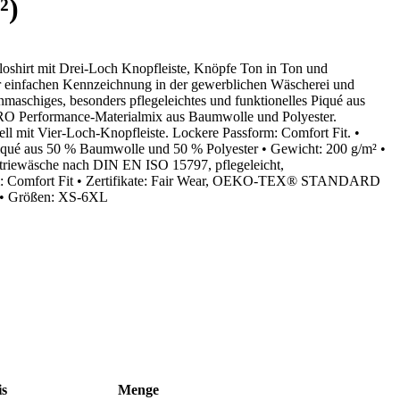
²)
loshirt mit Drei-Loch Knopfleiste, Knöpfe Ton in Ton und
r einfachen Kennzeichnung in der gewerblichen Wäscherei und
aschiges, besonders pflegeleichtes und funktionelles Piqué aus
rformance-Materialmix aus Baumwolle und Polyester.
l mit Vier-Loch-Knopfleiste. Lockere Passform: Comfort Fit. •
é aus 50 % Baumwolle und 50 % Polyester • Gewicht: 200 g/m² •
ustriewäsche nach DIN EN ISO 15797, pflegeleicht,
orm: Comfort Fit • Zertifikate: Fair Wear, OEKO-TEX® STANDARD
C • Größen: XS-6XL
is
Menge