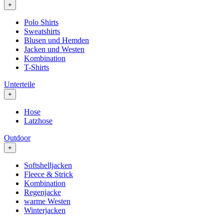
+
Polo Shirts
Sweatshirts
Blusen und Hemden
Jacken und Westen
Kombination
T-Shirts
Unterteile
+
Hose
Latzhose
Outdoor
+
Softshelljacken
Fleece & Strick
Kombination
Regenjacke
warme Westen
Winterjacken