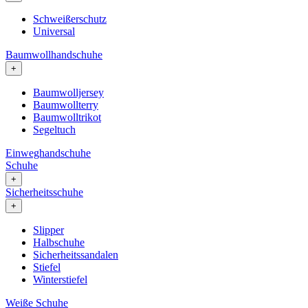
Schweißerschutz
Universal
Baumwollhandschuhe
+
Baumwolljersey
Baumwollterry
Baumwolltrikot
Segeltuch
Einweghandschuhe
Schuhe
+
Sicherheitsschuhe
+
Slipper
Halbschuhe
Sicherheitssandalen
Stiefel
Winterstiefel
Weiße Schuhe