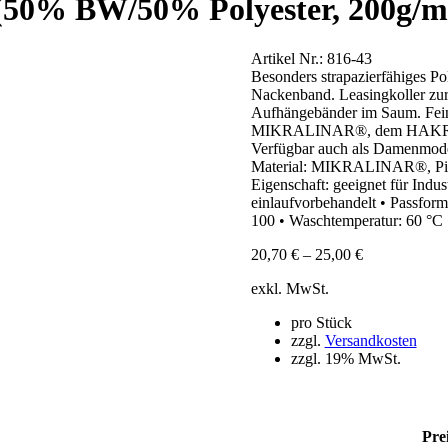
(50% BW/50% Polyester, 200g/m
Artikel Nr.:
816-43
Besonders strapazierfähiges Po
Nackenband. Leasingkoller zu
Aufhängebänder im Saum. Feinm
MIKRALINAR®, dem HAKRO Pe
Verfügbar auch als Damenmodel
Material: MIKRALINAR®, Piqu
Eigenschaft: geeignet für Ind
einlaufvorbehandelt • Passf
100 • Waschtemperatur: 60 °
20,70
€
–
25,00
€
exkl. MwSt.
pro Stück
zzgl.
Versandkosten
zzgl. 19% MwSt.
Pre