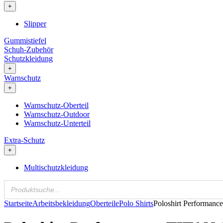
+
Slipper
Gummistiefel
Schuh-Zubehör
Schutzkleidung
+
Warnschutz
+
Warnschutz-Oberteil
Warnschutz-Outdoor
Warnschutz-Unterteil
Extra-Schutz
+
Multischutzkleidung
Startseite
Arbeitsbekleidung
Oberteile
Polo Shirts
Poloshirt Performan