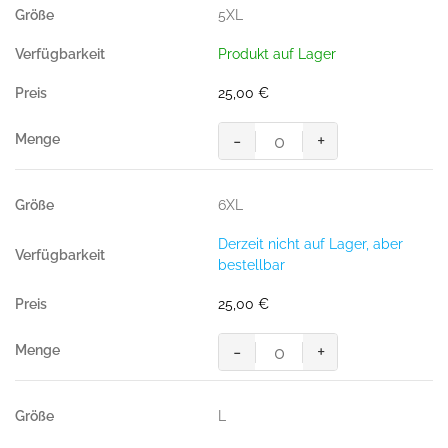
TINTE
5XL
(50%
BW/50%
Produkt auf Lager
Polyester,
200g/m²)
25,00
€
Menge
-
+
Poloshirt
Performance,
TINTE
6XL
(50%
BW/50%
Derzeit nicht auf Lager, aber
Polyester,
bestellbar
200g/m²)
Menge
25,00
€
-
+
Poloshirt
Performance,
TINTE
L
(50%
BW/50%