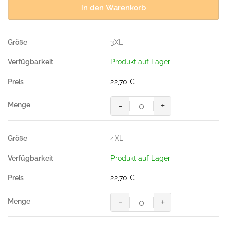
in den Warenkorb
3XL
Produkt auf Lager
22,70
€
-
+
Poloshirt
Performance,
TINTE
4XL
(50%
BW/50%
Produkt auf Lager
Polyester,
200g/m²)
22,70
€
Menge
-
+
Poloshirt
Performance,