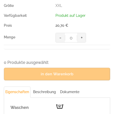
TINTE
XXL
(50%
BW/50%
Produkt auf Lager
Polyester,
200g/m²)
20,70
€
Menge
-
+
Poloshirt
Performance,
TINTE
(50%
BW/50%
0 Produkte ausgewählt
Polyester,
200g/m²)
in den Warenkorb
Menge
Eigenschaften
Beschreibung
Dokumente
Waschen