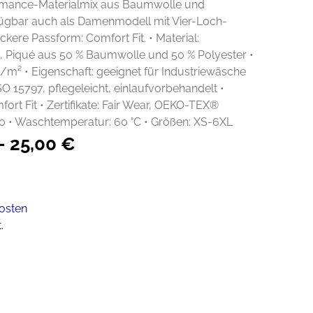
mance-Materialmix aus Baumwolle und
rfügbar auch als Damenmodell mit Vier-Loch-
ckere Passform: Comfort Fit. • Material:
Piqué aus 50 % Baumwolle und 50 % Polyester •
/m² • Eigenschaft: geeignet für Industriewäsche
O 15797, pflegeleicht, einlaufvorbehandelt •
ort Fit • Zertifikate: Fair Wear, OEKO-TEX®
• Waschtemperatur: 60 °C • Größen: XS-6XL
–
25,00
€
osten
.