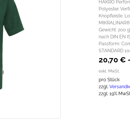
HAKRO Perfor
Polyester. Ve
Knopfleiste. Lo
MIKRALINAR®, 
Gewicht: 200 g
nach DIN EN IS
Passform: Comf
STANDARD 100 
20,70
€
exkl. MwSt.
pro Stück
zzgl.
Versandk
zzgl. 19% MwSt