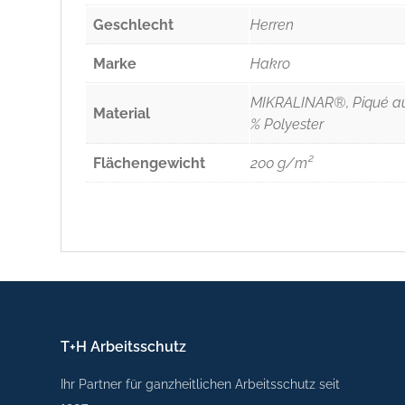
Geschlecht
Herren
Marke
Hakro
MIKRALINAR®, Piqué au
Material
% Polyester
Flächengewicht
200 g/m²
T+H Arbeitsschutz
Ihr Partner für ganzheitlichen Arbeitsschutz seit