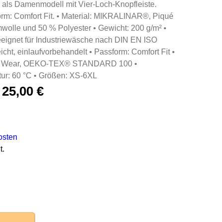
 als Damenmodell mit Vier-Loch-Knopfleiste.
rm: Comfort Fit. • Material: MIKRALINAR®, Piqué
olle und 50 % Polyester • Gewicht: 200 g/m² •
eeignet für Industriewäsche nach DIN EN ISO
icht, einlaufvorbehandelt • Passform: Comfort Fit •
Fair Wear, OEKO-TEX® STANDARD 100 •
ur: 60 °C • Größen: XS-6XL
–
25,00
€
osten
t.