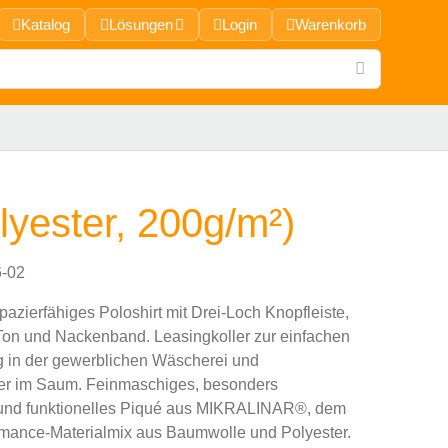
Katalog
Lösungen
Login
Warenkorb
yester, 200g/m²)
-02
azierfähiges Poloshirt mit Drei-Loch Knopfleiste,
Ton und Nackenband. Leasingkoller zur einfachen
 in der gewerblichen Wäscherei und
r im Saum. Feinmaschiges, besonders
 und funktionelles Piqué aus MIKRALINAR®, dem
ance-Materialmix aus Baumwolle und Polyester.