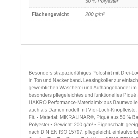
50 % Polyester
Flächengewicht
200 g/m²
Besonders strapazierfähiges Poloshirt mit Drei-Lo
in Ton und Nackenband. Leasingkoller zur einfac
gewerblichen Wäscherei und Aufhängebänder im
besonders pflegeleichtes und funktionelles Pi
HAKRO Performance-Materialmix aus Baumwolle u
auch als Damenmodell mit Vier-Loch-Knopfleiste.
Fit. • Material: MIKRALINAR®, Piqué aus 50 % 
Polyester • Gewicht: 200 g/m² • Eigenschaft: geei
nach DIN EN ISO 15797, pflegeleicht, einlaufvorb