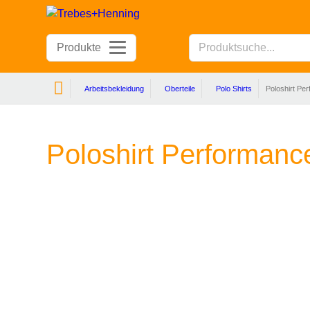
Produkte
Arbeitsbekleidung
Oberteile
Polo Shirts
Poloshirt P
Poloshirt Performan