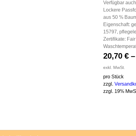
Verfügbar auch
Lockere Passfo
aus 50 % Baumw
Eigenschaft: g
15797, pflegele
Zertifikate: 
Waschtemperat
20,70
€
exkl. MwSt.
pro Stück
zzgl.
Versandk
zzgl. 19% MwS