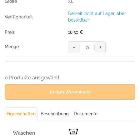
XL
SCHWARZ
(50%
Derzeit nicht auf Lager, aber
BW/50%
bestellbar
Polyester,
185
18,30
€
g/m²),
Menge
-
+
Poloshirt
COTTON-
TEC,
SCHWARZ
(50%
0 Produkte ausgewählt
BW/50%
Polyester,
in den Warenkorb
185
g/m²),
Menge
Eigenschaften
Beschreibung
Dokumente
Waschen