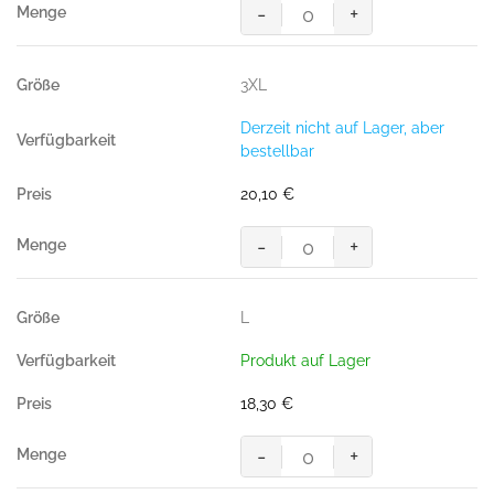
-
+
Poloshirt
COTTON-
TEC,
3XL
SCHWARZ
(50%
Derzeit nicht auf Lager, aber
BW/50%
bestellbar
Polyester,
185
20,10
€
g/m²),
Menge
-
+
Poloshirt
COTTON-
TEC,
L
SCHWARZ
(50%
Produkt auf Lager
BW/50%
Polyester,
18,30
€
185
g/m²),
-
+
Menge
Poloshirt
COTTON-