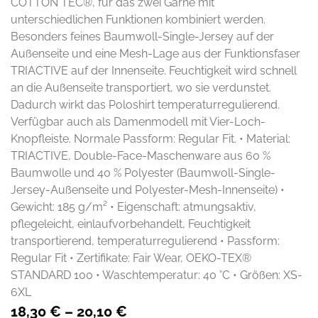
COTTON TEC®, für das zwei Garne mit
unterschiedlichen Funktionen kombiniert werden.
Besonders feines Baumwoll-Single-Jersey auf der
Außenseite und eine Mesh-Lage aus der Funktionsfaser
TRIACTIVE auf der Innenseite. Feuchtigkeit wird schnell
an die Außenseite transportiert, wo sie verdunstet.
Dadurch wirkt das Poloshirt temperaturregulierend.
Verfügbar auch als Damenmodell mit Vier-Loch-
Knopfleiste. Normale Passform: Regular Fit. • Material:
TRIACTIVE, Double-Face-Maschenware aus 60 %
Baumwolle und 40 % Polyester (Baumwoll-Single-
Jersey-Außenseite und Polyester-Mesh-Innenseite) •
Gewicht: 185 g/m² • Eigenschaft: atmungsaktiv,
pflegeleicht, einlaufvorbehandelt, Feuchtigkeit
transportierend, temperaturregulierend • Passform:
Regular Fit • Zertifikate: Fair Wear, OEKO-TEX®
STANDARD 100 • Waschtemperatur: 40 °C • Größen: XS-
6XL
18,30
€
–
20,10
€