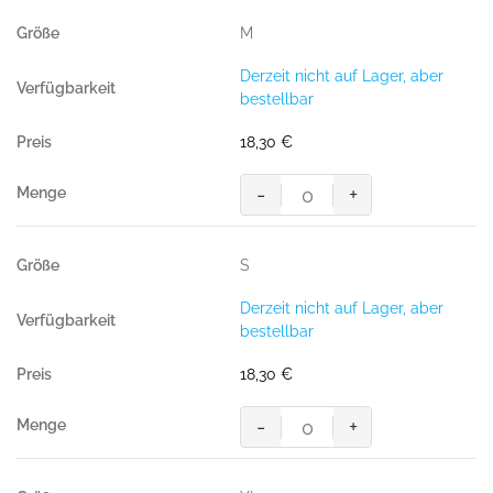
TEC,
M
SCHWARZ
(50%
Derzeit nicht auf Lager, aber
BW/50%
bestellbar
Polyester,
185
18,30
€
g/m²),
Menge
-
+
Poloshirt
COTTON-
TEC,
S
SCHWARZ
(50%
Derzeit nicht auf Lager, aber
BW/50%
bestellbar
Polyester,
185
18,30
€
g/m²),
Menge
-
+
Poloshirt
COTTON-
TEC,