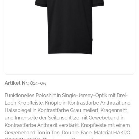
Artikel Nr.:
814-05
Funktionelles Poloshirt in Single-Jersey-Optik mit Drei-
Loch Knopfleiste. Knöpfe in Kontrastfarbe Anthrazit und
Halsspiegel in Kontrastfarbe Grau meliert. Kragennaht
und Innenseite der Seitenschlitze mit Gewebeband in
Kontrastfarbe Anthrazit verstärkt. Knopfleiste mit einem
Gewebeband Ton in Ton. Double-Face-Material HAKRO