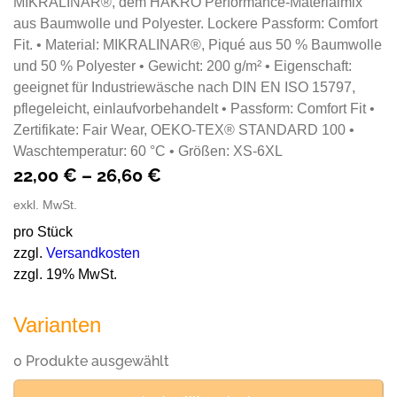
MIKRALINAR®, dem HAKRO Performance-Materialmix
aus Baumwolle und Polyester. Lockere Passform: Comfort
Fit. • Material: MIKRALINAR®, Piqué aus 50 % Baumwolle
und 50 % Polyester • Gewicht: 200 g/m² • Eigenschaft:
geeignet für Industriewäsche nach DIN EN ISO 15797,
pflegeleicht, einlaufvorbehandelt • Passform: Comfort Fit •
Zertifikate: Fair Wear, OEKO-TEX® STANDARD 100 •
Waschtemperatur: 60 °C • Größen: XS-6XL
22,00
€
–
26,60
€
exkl. MwSt.
pro Stück
zzgl.
Versandkosten
zzgl. 19% MwSt.
Varianten
0 Produkte ausgewählt