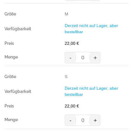
Poloshirt
Performance,
M
TANNE(
50%
Derzeit nicht auf Lager, aber
BW/50%
bestellbar
Polyester,
200
22,00
€
g/m²)
Menge
-
+
Pocket-
Poloshirt
Performance,
S
TANNE(
50%
Derzeit nicht auf Lager, aber
BW/50%
bestellbar
Polyester,
200
22,00
€
g/m²)
Menge
-
+
Pocket-
Poloshirt