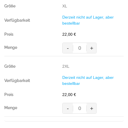
Performance,
XL
TANNE(
50%
Derzeit nicht auf Lager, aber
BW/50%
bestellbar
Polyester,
200
22,00
€
g/m²)
Menge
-
+
Pocket-
Poloshirt
Performance,
2XL
TANNE(
50%
Derzeit nicht auf Lager, aber
BW/50%
bestellbar
Polyester,
200
22,00
€
g/m²)
Menge
-
+
Pocket-
Poloshirt
Performance,