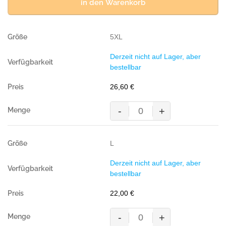
in den Warenkorb
5XL
Derzeit nicht auf Lager, aber
bestellbar
26,60
€
-
+
Pocket-
Poloshirt
Performance,
L
TANNE(
50%
Derzeit nicht auf Lager, aber
BW/50%
bestellbar
Polyester,
200
22,00
€
g/m²)
Menge
-
+
Pocket-