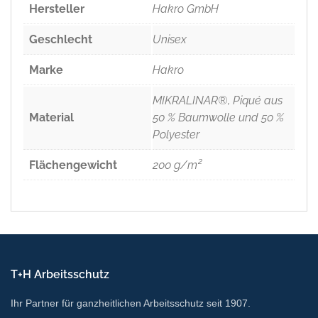
Hersteller
Hakro GmbH
Geschlecht
Unisex
Marke
Hakro
MIKRALINAR®, Piqué aus
Material
50 % Baumwolle und 50 %
Polyester
Flächengewicht
200 g/m²
T+H Arbeitsschutz
Ihr Partner für ganzheitlichen Arbeitsschutz seit 1907.