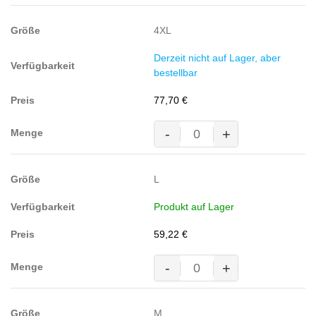
DUNKELANTHRAZIT
(65%
4XL
Polyester/35%
BW,
Derzeit nicht auf Lager, aber
260g/m²)
bestellbar
Menge
77,70
€
-
+
MASCOT® TULSA Arbeitsjacke,
DUNKELANTHRAZIT
(65%
L
Polyester/35%
BW,
Produkt auf Lager
260g/m²)
Menge
59,22
€
-
+
MASCOT® TULSA Arbeitsjacke,
DUNKELANTHRAZIT
(65%
M