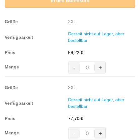
in den Warenkorb
2XL
Derzeit nicht auf Lager, aber
bestellbar
59,22
€
-
+
MASCOT® TULSA Arbeitsjacke,
DUNKELANTHRAZIT
(65%
3XL
Polyester/35%
BW,
Derzeit nicht auf Lager, aber
260g/m²)
bestellbar
Menge
77,70
€
-
+
MASCOT® TULSA Arbeitsjacke,