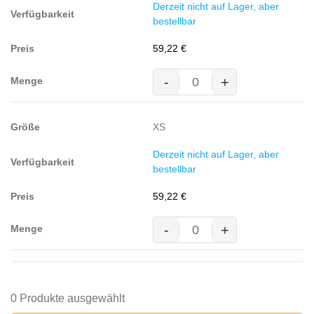
Derzeit nicht auf Lager, aber
260g/m²)
bestellbar
Menge
59,22
€
-
+
MASCOT® TULSA Arbeitsjacke,
DUNKELANTHRAZIT
(65%
XS
Polyester/35%
BW,
Derzeit nicht auf Lager, aber
260g/m²)
bestellbar
Menge
59,22
€
-
+
MASCOT® TULSA Arbeitsjacke,
DUNKELANTHRAZIT
(65%
Polyester/35%
BW,
0 Produkte ausgewählt
260g/m²)