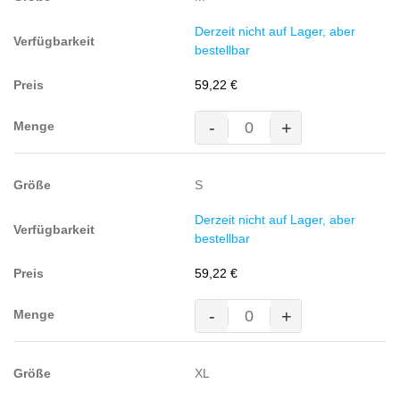
Polyester/35%
BW,
Derzeit nicht auf Lager, aber
260g/m²)
bestellbar
Menge
59,22
€
-
+
MASCOT® TULSA Arbeitsjacke,
DUNKELANTHRAZIT
(65%
S
Polyester/35%
BW,
Derzeit nicht auf Lager, aber
260g/m²)
bestellbar
Menge
59,22
€
-
+
MASCOT® TULSA Arbeitsjacke,
DUNKELANTHRAZIT
(65%
XL
Polyester/35%
BW,