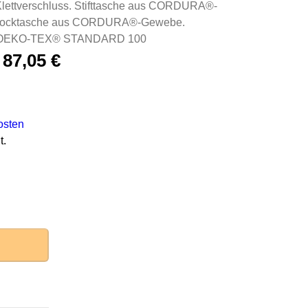
Klettverschluss. Stifttasche aus CORDURA®-
stocktasche aus CORDURA®-Gewebe.
e. OEKO-TEX® STANDARD 100
–
87,05
€
osten
t.