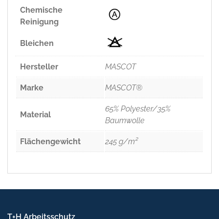
Chemische
Reinigung
Bleichen
Hersteller
MASCOT
Marke
MASCOT®
65% Polyester/35%
Material
Baumwolle
Flächengewicht
245 g/m²
T+H Arbeitsschutz