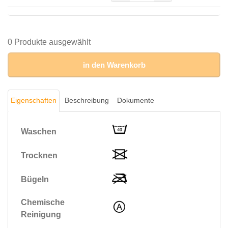
REIßVERSCHLUSS,
MARINE
(Bärennylon®,
60% BW/40% Nylon/240
0 Produkte ausgewählt
g/m²)
Menge
in den Warenkorb
Eigenschaften
Beschreibung
Dokumente
Waschen
Trocknen
Bügeln
Chemische
Reinigung