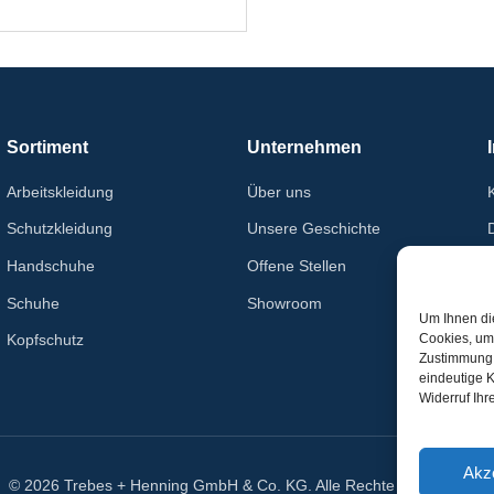
Sortiment
Unternehmen
Arbeitskleidung
Über uns
Schutzkleidung
Unsere Geschichte
Handschuhe
Offene Stellen
Schuhe
Showroom
Um Ihnen di
Cookies, um 
Kopfschutz
Zustimmung z
eindeutige 
Widerruf Ih
Akz
© 2026 Trebes + Henning GmbH & Co. KG. Alle Rechte vorbehalten.