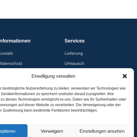
Informationen
Services
Kontakt
Lieferung
Datenschutz
Umtausch
Impressum
Rückgabe
Einwilligung verwalten
AGB
Logoservice
e bestmögliche Nutzererfahrung zu bieten, verwenden wir Technologien wie
Geräteinformationen zu speichern und/oder darauf zuzugreifen. Ihre
Widerrufsrecht
Download
u diesen Technologien ermöglicht es uns, Daten wie Ihr Surfverhalten oder
Datenlöschantrag
Kennungen auf dieser Website zu verarbeiten. Die Verweigerung oder der
rer Zustimmung kann bestimmte Funktionen beeinträchtigen.
eptieren
Verweigern
Einstellungen ansehen