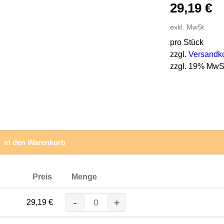
29,19
€
exkl. MwSt.
pro Stück
zzgl.
Versandk
zzgl. 19% MwS
in den Warenkorb
Preis
Menge
-
+
29,19
€
MASCOT® MACGILL KAPUZE
Menge