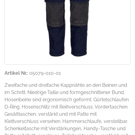
Artikel Nr.:
05079-010-01
Zweifache und dreifache Kappnähte an den Beinen und
im Schritt. Niedrige Taille und formgeschnittener Bund.
Hosenbeine sind ergonomisch geformt. Gürtelschlaufen.
D-Ring. Hosenschlitz mit Reißverschluss. Vordertaschen.
Gesäßtaschen, verstärkt und mit Patte mit
Klettverschluss versehen. Hammerschlaufe, verstellbar.
Schenkeltasche mit Verstärkungen, Handy-Tasche und