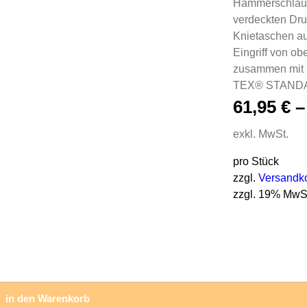
Hammerschlaufe
verdeckten Druc
Knietaschen au
Eingriff von obe
zusammen mit 
TEX® STANDAR
61,95
€
exkl. MwSt.
pro Stück
zzgl.
Versandk
zzgl. 19% MwS
in den Warenkorb