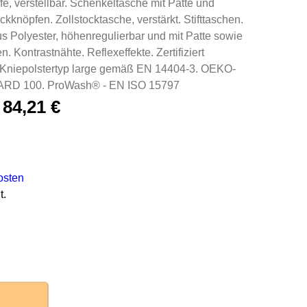
, verstellbar. Schenkeltasche mit Patte und
kknöpfen. Zollstocktasche, verstärkt. Stifttaschen.
s Polyester, höhenregulierbar und mit Patte sowie
n. Kontrastnähte. Reflexeffekte. Zertifiziert
Kniepolstertyp large gemäß EN 14404-3. OEKO-
D 100. ProWash® - EN ISO 15797
–
84,21
€
osten
t.