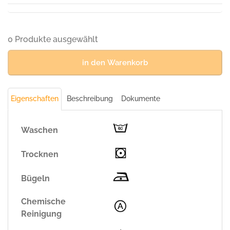
Menge
CAMETA
Arbeitsjacke,
GELB/MARINE
Teflon®-
0 Produkte ausgewählt
behandelt
(65%
in den Warenkorb
Polyester/35%
BW,
310
Eigenschaften
Beschreibung
Dokumente
g/m²)
Menge
Waschen
Trocknen
Bügeln
Chemische
Reinigung