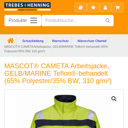
Produkte
Schutzkleidung
Warnschutz
Warnschutz-Oberteil
MASCOT® CAMETA Arbeitsjacke, GELB/MARINE Teflon®-behandelt (65%
Polyester/35% BW, 310 g/m²)
MASCOT® CAMETA Arbeitsjacke,
GELB/MARINE Teflon®-behandelt
(65% Polyester/35% BW, 310 g/m²)