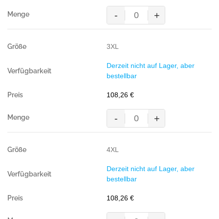
-
+
MASCOT®
CAMETA
Arbeitsjacke,
3XL
GELB/MARINE
Teflon®-
Derzeit nicht auf Lager, aber
behandelt
bestellbar
(65%
Polyester/35%
108,26
€
BW,
310
-
+
g/m²)
MASCOT®
Menge
CAMETA
Arbeitsjacke,
4XL
GELB/MARINE
Teflon®-
Derzeit nicht auf Lager, aber
behandelt
bestellbar
(65%
Polyester/35%
108,26
€
BW,
310