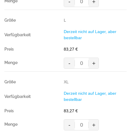
-
+
g/m²)
MASCOT®
Menge
CAMETA
Arbeitsjacke,
L
GELB/MARINE
Teflon®-
Derzeit nicht auf Lager, aber
behandelt
bestellbar
(65%
Polyester/35%
83,27
€
BW,
310
-
+
g/m²)
MASCOT®
Menge
CAMETA
Arbeitsjacke,
XL
GELB/MARINE
Teflon®-
Derzeit nicht auf Lager, aber
behandelt
bestellbar
(65%
Polyester/35%
83,27
€
BW,
310
-
+
g/m²)
MASCOT®