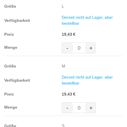
WEISS
L
(60%
BW/40%
Derzeit nicht auf Lager, aber
Polyester,
bestellbar
180
g/m²)
19,43
€
Menge
-
+
MASCOT® BORNEO Polo-
Shirt,
WEISS
M
(60%
BW/40%
Derzeit nicht auf Lager, aber
Polyester,
bestellbar
180
g/m²)
19,43
€
Menge
-
+
MASCOT® BORNEO Polo-
Shirt,
WEISS
S