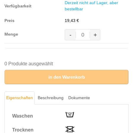
Derzeit nicht auf Lager, aber
Polyester,
bestellbar
180
g/m²)
19,43
€
Menge
-
+
MASCOT® BORNEO Polo-
Shirt,
WEISS
(60%
BW/40%
0 Produkte ausgewählt
Polyester,
180
in den Warenkorb
g/m²)
Menge
Eigenschaften
Beschreibung
Dokumente
Waschen
Trocknen