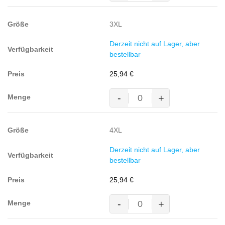
Shirt,
WEISS
3XL
(60%
BW/40%
Derzeit nicht auf Lager, aber
Polyester,
bestellbar
180
g/m²)
25,94
€
Menge
-
+
MASCOT® BORNEO Polo-
Shirt,
WEISS
4XL
(60%
BW/40%
Derzeit nicht auf Lager, aber
Polyester,
bestellbar
180
g/m²)
25,94
€
Menge
-
+
MASCOT® BORNEO Polo-
Shirt,