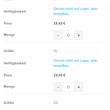
(60%
BW/40%
Derzeit nicht auf Lager, aber
Polyester,
bestellbar
180
g/m²)
19,43
€
Menge
-
+
MASCOT® BORNEO Polo-
Shirt,
WEISS
XL
(60%
BW/40%
Derzeit nicht auf Lager, aber
Polyester,
bestellbar
180
g/m²)
19,43
€
Menge
-
+
MASCOT® BORNEO Polo-
Shirt,
WEISS
XS
(60%
BW/40%