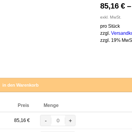
85,16
€
exkl. MwSt.
pro Stück
zzgl.
Versandk
zzgl. 19% MwS
in den Warenkorb
Preis
Menge
-
+
85,16
€
MASCOT® BARRAS Latzhose,
ORANGE/KORNBLAU