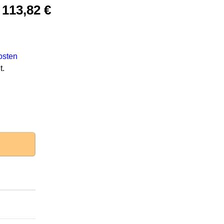
–
113,82
€
osten
t.