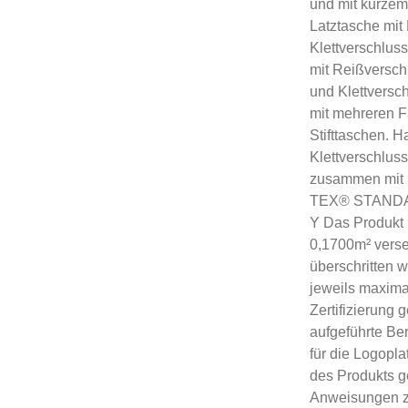
und mit kurzem
Latztasche mit
Klettverschluss
mit Reißverschl
und Klettversc
mit mehreren F
Stifttaschen. 
Klettverschluss
zusammen mit 
TEX® STANDARD
Y Das Produkt i
0,1700m² verse
überschritten 
jeweils maxima
Zertifizierung
aufgeführte Ber
für die Logopla
des Produkts 
Anweisungen z