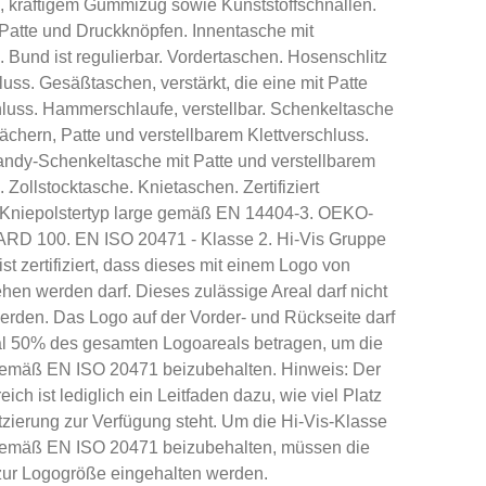
, kräftigem Gummizug sowie Kunststoffschnallen.
 Patte und Druckknöpfen. Innentasche mit
. Bund ist regulierbar. Vordertaschen. Hosenschlitz
uss. Gesäßtaschen, verstärkt, die eine mit Patte
hluss. Hammerschlaufe, verstellbar. Schenkeltasche
ächern, Patte und verstellbarem Klettverschluss.
Handy-Schenkeltasche mit Patte und verstellbarem
. Zollstocktasche. Knietaschen. Zertifiziert
Kniepolstertyp large gemäß EN 14404-3. OEKO-
 100. EN ISO 20471 - Klasse 2. Hi-Vis Gruppe
st zertifiziert, dass dieses mit einem Logo von
hen werden darf. Dieses zulässige Areal darf nicht
werden. Das Logo auf der Vorder- und Rückseite darf
l 50% des gesamten Logoareals betragen, um die
 gemäß EN ISO 20471 beizubehalten. Hinweis: Der
eich ist lediglich ein Leitfaden dazu, wie viel Platz
tzierung zur Verfügung steht. Um die Hi-Vis-Klasse
gemäß EN ISO 20471 beizubehalten, müssen die
ur Logogröße eingehalten werden.