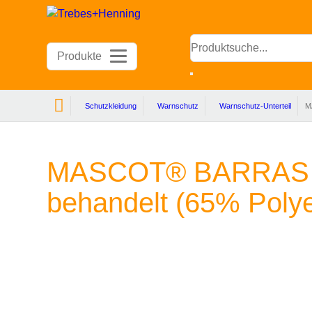
Produktsuche...
Produkte
Search
Schutzkleidung
Warnschutz
Warnschutz-Unterteil
M
MASCOT® BARRAS L
behandelt (65% Poly