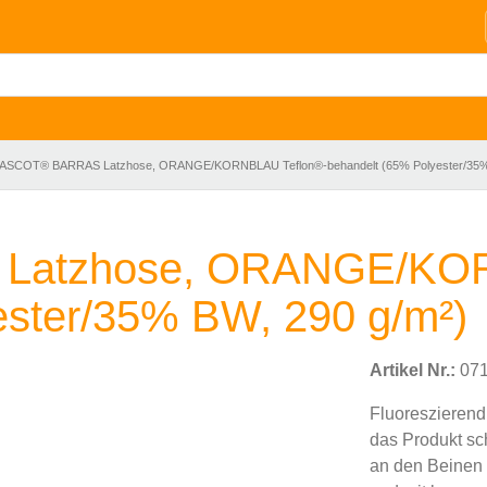
ASCOT® BARRAS Latzhose, ORANGE/KORNBLAU Teflon®-behandelt (65% Polyester/35% 
atzhose, ORANGE/KOR
ester/35% BW, 290 g/m²)
Artikel Nr.:
071
Fluoreszierend
das Produkt sc
an den Beinen u