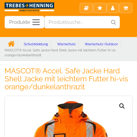
Produkte
Schutzkleidung
Warnschutz
Warnschutz-Outdoor
MASCOT® Accel. Safe Jacke Hard Shell Jacke mit leichtem Futter hi-vis
orange/dunkelanthrazit
MASCOT® Accel. Safe Jacke Hard
Shell Jacke mit leichtem Futter hi-vis
orange/dunkelanthrazit