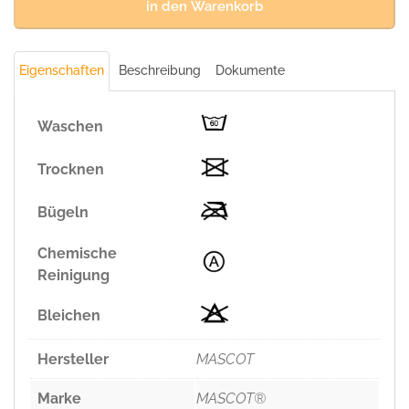
in den Warenkorb
mit
leichtem
Futter
Eigenschaften
Beschreibung
Dokumente
hi-
vis
orange/dunkelanthrazit
Waschen
Menge
Trocknen
Bügeln
Chemische
Reinigung
Bleichen
Hersteller
MASCOT
Marke
MASCOT®