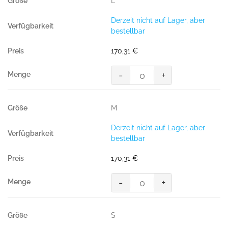
L
Menge
Jacke
Hard
Derzeit nicht auf Lager, aber
Shell
bestellbar
Jacke
mit
170,31
€
leichtem
Futter
-
+
hi-
MASCOT®
vis
Accel.
orange/dunkelanthrazit
Safe
M
Menge
Jacke
Hard
Derzeit nicht auf Lager, aber
Shell
bestellbar
Jacke
mit
170,31
€
leichtem
Futter
-
+
hi-
MASCOT®
vis
Accel.
orange/dunkelanthrazit
Safe
S
Menge
Jacke