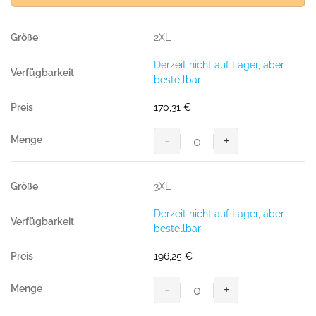
2XL
Derzeit nicht auf Lager, aber
bestellbar
170,31
€
-
+
MASCOT®
Accel.
Safe
3XL
Jacke
Hard
Derzeit nicht auf Lager, aber
Shell
bestellbar
Jacke
mit
196,25
€
leichtem
Futter
-
+
hi-
MASCOT®
vis
Accel.