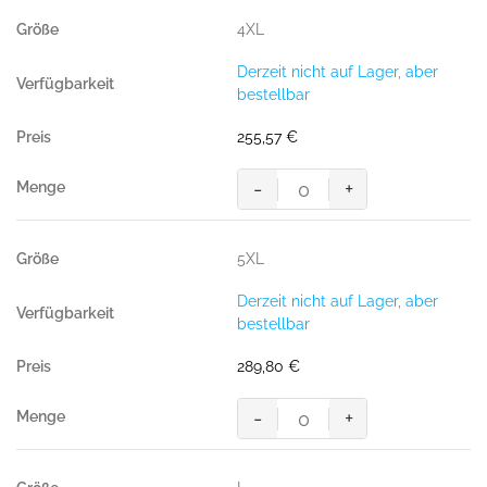
orange/dunkelanthrazit
Safe
4XL
Menge
Jacke
Hard
Derzeit nicht auf Lager, aber
Shell
bestellbar
Jacke
mit
255,57
€
leichtem
Futter
-
+
hi-
MASCOT®
vis
Accel.
orange/dunkelanthrazit
Safe
5XL
Menge
Jacke
Hard
Derzeit nicht auf Lager, aber
Shell
bestellbar
Jacke
mit
289,80
€
leichtem
Futter
-
+
hi-
MASCOT®
vis
Accel.
orange/dunkelanthrazit
Safe