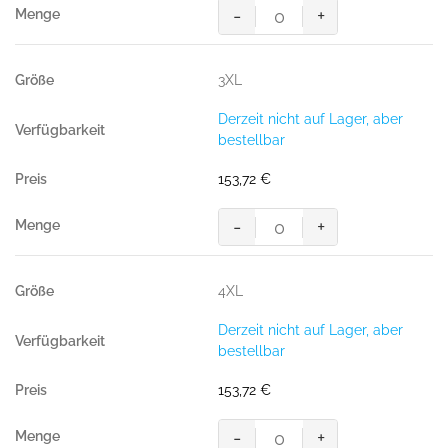
-
+
MASCOT®
Accel.
Safe
3XL
Arbeitsjacke
Jacke,
Derzeit nicht auf Lager, aber
ULTIMATE
bestellbar
STRETCH
hi-
153,72
€
vis
orange/dunkelanthrazit
-
+
Menge
MASCOT®
Accel.
Safe
4XL
Arbeitsjacke
Jacke,
Derzeit nicht auf Lager, aber
ULTIMATE
bestellbar
STRETCH
hi-
153,72
€
vis
orange/dunkelanthrazit
-
+
Menge
MASCOT®