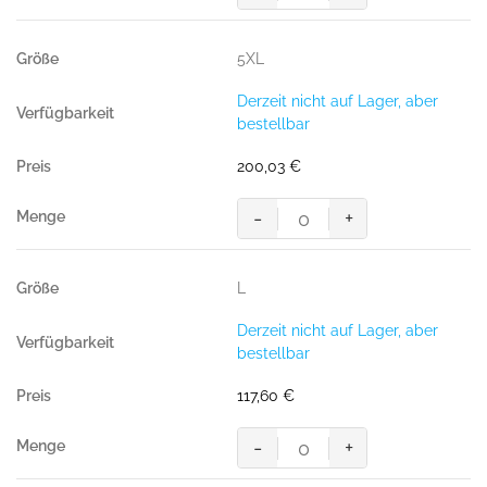
Accel.
Safe
5XL
Arbeitsjacke
Jacke,
Derzeit nicht auf Lager, aber
ULTIMATE
bestellbar
STRETCH
hi-
200,03
€
vis
orange/dunkelanthrazit
-
+
Menge
MASCOT®
Accel.
Safe
L
Arbeitsjacke
Jacke,
Derzeit nicht auf Lager, aber
ULTIMATE
bestellbar
STRETCH
hi-
117,60
€
vis
orange/dunkelanthrazit
-
+
Menge
MASCOT®
Accel.