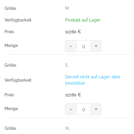
Safe
M
Arbeitsjacke
Jacke,
Produkt auf Lager
ULTIMATE
STRETCH
117,60
€
hi-
vis
-
+
orange/dunkelanthrazit
MASCOT®
Menge
Accel.
Safe
S
Arbeitsjacke
Jacke,
Derzeit nicht auf Lager, aber
ULTIMATE
bestellbar
STRETCH
hi-
117,60
€
vis
orange/dunkelanthrazit
-
+
Menge
MASCOT®
Accel.
Safe
XL
Arbeitsjacke