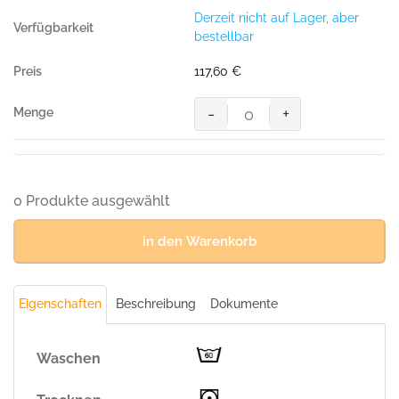
Jacke,
Derzeit nicht auf Lager, aber
ULTIMATE
bestellbar
STRETCH
hi-
117,60
€
vis
orange/dunkelanthrazit
-
+
Menge
MASCOT®
Accel.
Safe
Arbeitsjacke
Jacke,
0 Produkte ausgewählt
ULTIMATE
STRETCH
in den Warenkorb
hi-
vis
orange/dunkelanthrazit
Eigenschaften
Beschreibung
Dokumente
Menge
Waschen