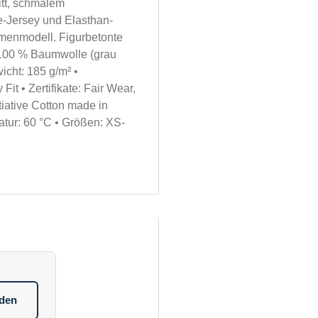
tt, schmalem
-Jersey und Elasthan-
menmodell. Figurbetonte
s 100 % Baumwolle (grau
cht: 185 g/m² •
it • Zertifikate: Fair Wear,
ative Cotton made in
atur: 60 °C • Größen: XS-
aden