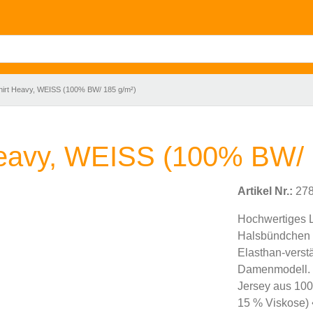
hirt Heavy, WEISS (100% BW/ 185 g/m²)
Heavy, WEISS (100% BW/ 
Artikel Nr.:
278
Hochwertiges L
Halsbündchen 
Elasthan-verst
Damenmodell. F
Jersey aus 100
15 % Viskose) •