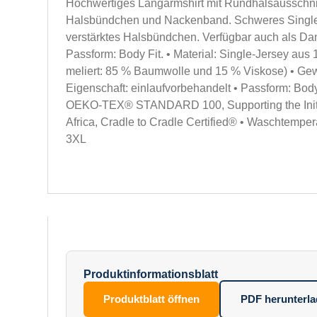
Hochwertiges Langarmshirt mit Rundhalsausschni
Halsbündchen und Nackenband. Schweres Single
verstärktes Halsbündchen. Verfügbar auch als Da
Passform: Body Fit. • Material: Single-Jersey au
meliert: 85 % Baumwolle und 15 % Viskose) • Gewi
Eigenschaft: einlaufvorbehandelt • Passform: Body F
OEKO-TEX® STANDARD 100, Supporting the Initi
Africa, Cradle to Cradle Certified® • Waschtemper
3XL
Produktinformationsblatt
Produktblatt öffnen
PDF herunterl