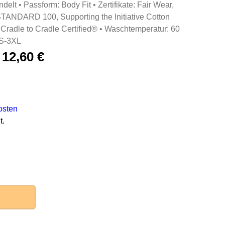
delt • Passform: Body Fit • Zertifikate: Fair Wear,
NDARD 100, Supporting the Initiative Cotton
 Cradle to Cradle Certified® • Waschtemperatur: 60
XS-3XL
–
12,60
€
osten
t.