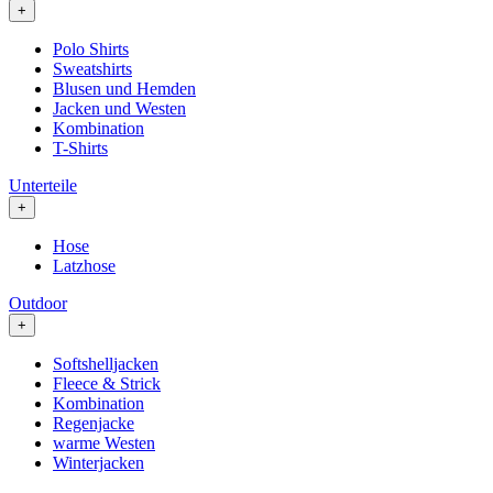
+
Polo Shirts
Sweatshirts
Blusen und Hemden
Jacken und Westen
Kombination
T-Shirts
Unterteile
+
Hose
Latzhose
Outdoor
+
Softshelljacken
Fleece & Strick
Kombination
Regenjacke
warme Westen
Winterjacken