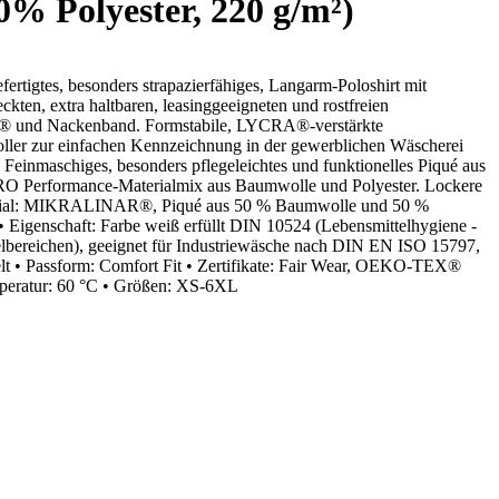
 Polyester, 220 g/m²)
rtigtes, besonders strapazierfähiges, Langarm-Poloshirt mit
ckten, extra haltbaren, leasinggeeigneten und rostfreien
 und Nackenband. Formstabile, LYCRA®-verstärkte
ller zur einfachen Kennzeichnung in der gewerblichen Wäscherei
einmaschiges, besonders pflegeleichtes und funktionelles Piqué aus
formance-Materialmix aus Baumwolle und Polyester. Lockere
terial: MIKRALINAR®, Piqué aus 50 % Baumwolle und 50 %
• Eigenschaft: Farbe weiß erfüllt DIN 10524 (Lebensmittelhygiene -
elbereichen), geeignet für Industriewäsche nach DIN EN ISO 15797,
elt • Passform: Comfort Fit • Zertifikate: Fair Wear, OEKO-TEX®
ratur: 60 °C • Größen: XS-6XL