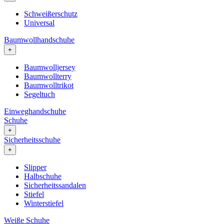
Schweißerschutz
Universal
Baumwollhandschuhe
+
Baumwolljersey
Baumwollterry
Baumwolltrikot
Segeltuch
Einweghandschuhe
Schuhe
+
Sicherheitsschuhe
+
Slipper
Halbschuhe
Sicherheitssandalen
Stiefel
Winterstiefel
Weiße Schuhe