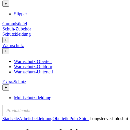
+
Slipper
Gummistiefel
Schuh-Zubehör
Schutzkleidung
+
Warnschutz
+
Warnschutz-Oberteil
Warnschutz-Outdoor
Warnschutz-Unterteil
Extra-Schutz
+
Multischutzkleidung
Startseite
Arbeitsbekleidung
Oberteile
Polo Shirts
Longsleeve-Poloshir