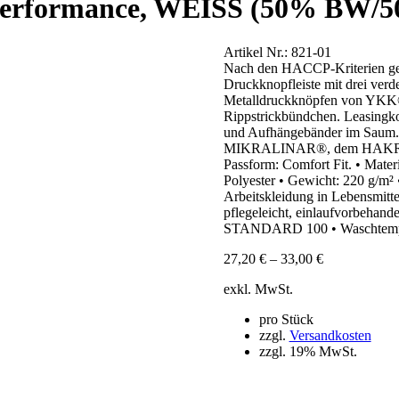
erformance, WEISS (50% BW/50%
Artikel Nr.:
821-01
Nach den HACCP-Kriterien gefe
Druckknopfleiste mit drei verde
Metalldruckknöpfen von YKK®
Rippstrickbündchen. Leasingko
und Aufhängebänder im Saum. F
MIKRALINAR®, dem HAKRO Per
Passform: Comfort Fit. • Ma
Polyester • Gewicht: 220 g/m² 
Arbeitskleidung in Lebensmitt
pflegeleicht, einlaufvorbehand
STANDARD 100 • Waschtempe
27,20
€
–
33,00
€
exkl. MwSt.
pro Stück
zzgl.
Versandkosten
zzgl. 19% MwSt.