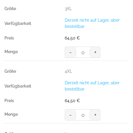
Jacke
3XL
Brantford,
SCHWARZ
Derzeit nicht auf Lager, aber
(100%
bestellbar
Polyester)
Menge
64,50
€
-
+
Light-
Softshell-
Jacke
4XL
Brantford,
SCHWARZ
Derzeit nicht auf Lager, aber
(100%
bestellbar
Polyester)
Menge
64,50
€
-
+
Light-
Softshell-
Jacke