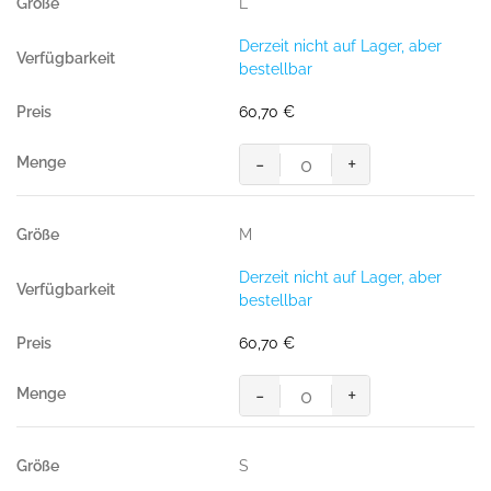
L
Brantford,
SCHWARZ
Derzeit nicht auf Lager, aber
(100%
bestellbar
Polyester)
Menge
60,70
€
-
+
Light-
Softshell-
Jacke
M
Brantford,
SCHWARZ
Derzeit nicht auf Lager, aber
(100%
bestellbar
Polyester)
Menge
60,70
€
-
+
Light-
Softshell-
Jacke
S
Brantford,