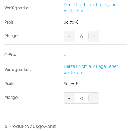
SCHWARZ
Derzeit nicht auf Lager, aber
(100%
bestellbar
Polyester)
Menge
60,70
€
-
+
Light-
Softshell-
Jacke
XL
Brantford,
SCHWARZ
Derzeit nicht auf Lager, aber
(100%
bestellbar
Polyester)
Menge
60,70
€
-
+
Light-
Softshell-
Jacke
Brantford,
SCHWARZ
0 Produkte ausgewählt