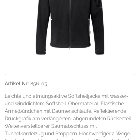
Artikel Nr.:
856-05
Leichte und atmungsaktive Softshelljacke mit wasser-
und winddichtem Softshell-Obermaterial. Elastische
Ärmelbündchen mit Daumenschlaufe. Reflektierende
Druckgrafik am verlängerten, abgerundeten Rückenteil.
Weitenverstellbarer Saumabschluss mit
Tunnelkordelzug und Stoppern. Hochwertiger 2-Wege-