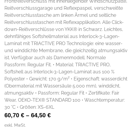
Frontreißverschluss mit innenliegender Windschutzpatte,
Reißverschlussgarage und Reflexpaspel, verschweißte
Reißverschlusstasche am linken Ärmel und seitliche
Reißverschlusstaschen mit Reflexapplikation. Alle Click-
down-Reißverschlüsse von YKK® in Schwarz. Leichtes,
dehnfähiges Softshellmaterial aus Interlock-3-Lagen-
Laminat mit TRIACTIVE PRO Technologie: eine wasser-
und winddichte Membrane, die gleichzeitig atmungsaktiv
ist. Verfügbar auch als Damenmodell. Normale
Passform: Regular Fit. • Material: TRIACTIVE PRO,
Softshell aus Interlock-3-Lagen-Laminat aus 100 %
Polyester • Gewicht: 170 g/m² • Eigenschaft: wasserdicht
(Obermaterial mit Wassersäule 5.000 mm), winddicht,
atmungsaktiv • Passform: Regular Fit • Zertifikate: Fair
Wear, OEKO-TEX® STANDARD 100 • Waschtemperatur:
30 °C • Größen: XS-6XL
60,70
€
–
64,50
€
exkl. MwSt.