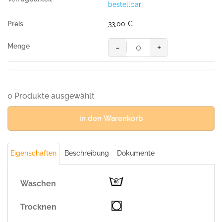
bestellbar
BW/
30%
33,00
€
Pol.,
300g/m²
-
+
)"
"Kapuzen-
Menge
Sweatshirt
Premium"",
ANTHRAZIT
(
0 Produkte ausgewählt
70%
BW/
in den Warenkorb
30%
Pol.,
300g/m²
Eigenschaften
Beschreibung
Dokumente
)"
Menge
Waschen
Trocknen