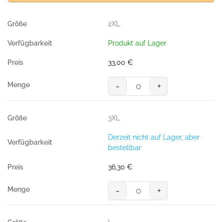
2XL
Produkt auf Lager
33,00
€
-
+
"Kapuzen-
Sweatshirt
Premium"",
3XL
ANTHRAZIT
(
Derzeit nicht auf Lager, aber
70%
bestellbar
BW/
30%
36,30
€
Pol.,
300g/m²
-
+
)"
"Kapuzen-
Menge
Sweatshirt
Premium"",