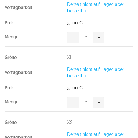
(
Derzeit nicht auf Lager, aber
70%
bestellbar
BW/
30%
33,00
€
Pol.,
300g/m²
-
+
)"
"Kapuzen-
Menge
Sweatshirt
Premium"",
XL
ANTHRAZIT
(
Derzeit nicht auf Lager, aber
70%
bestellbar
BW/
30%
33,00
€
Pol.,
300g/m²
-
+
)"
"Kapuzen-
Menge
Sweatshirt
Premium"",
XS
ANTHRAZIT
(
Derzeit nicht auf Lager, aber
70%