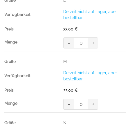
L
ANTHRAZIT
(
Derzeit nicht auf Lager, aber
70%
bestellbar
BW/
30%
33,00
€
Pol.,
300g/m²
-
+
)"
"Kapuzen-
Menge
Sweatshirt
Premium"",
M
ANTHRAZIT
(
Derzeit nicht auf Lager, aber
70%
bestellbar
BW/
30%
33,00
€
Pol.,
300g/m²
-
+
)"
"Kapuzen-
Menge
Sweatshirt
Premium"",
S
ANTHRAZIT