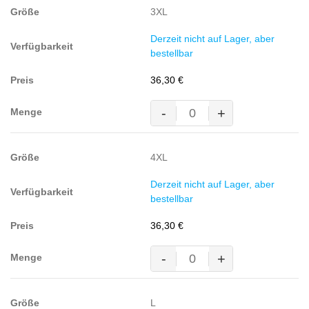
3XL
Derzeit nicht auf Lager, aber
bestellbar
36,30
€
-
+
Kapuzen-
Sweatshirt
Premium,
4XL
60%
BW/40%
Derzeit nicht auf Lager, aber
Pol.,
bestellbar
300g/m²,
grau-
36,30
€
meliert
Menge
-
+
Kapuzen-
Sweatshirt
Premium,
L
60%