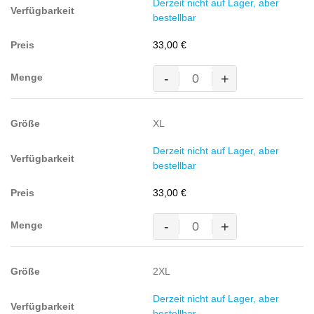
Derzeit nicht auf Lager, aber
Pol.,
bestellbar
300g/m²,
grau-
33,00
€
meliert
Menge
-
+
Kapuzen-
Sweatshirt
Premium,
XL
60%
BW/40%
Derzeit nicht auf Lager, aber
Pol.,
bestellbar
300g/m²,
grau-
33,00
€
meliert
Menge
-
+
Kapuzen-
Sweatshirt
Premium,
2XL
60%
BW/40%
Derzeit nicht auf Lager, aber
Pol.,
bestellbar