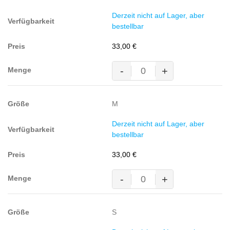
BW/40%
Derzeit nicht auf Lager, aber
Pol.,
bestellbar
300g/m²,
grau-
33,00
€
meliert
Menge
-
+
Kapuzen-
Sweatshirt
Premium,
M
60%
BW/40%
Derzeit nicht auf Lager, aber
Pol.,
bestellbar
300g/m²,
grau-
33,00
€
meliert
Menge
-
+
Kapuzen-
Sweatshirt
Premium,
S
60%
BW/40%