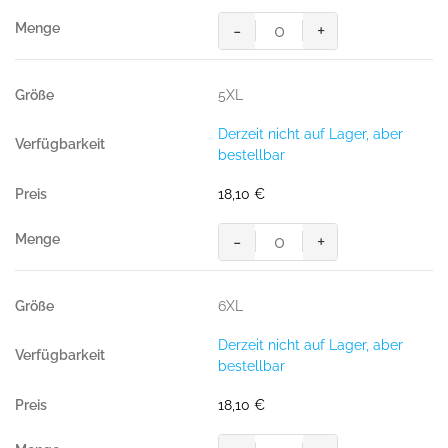
-
+
HAKRO
T-
Shirt
5XL
MIKRALINAR®
ECO
Derzeit nicht auf Lager, aber
GRS
bestellbar
royalblau
Menge
18,10
€
-
+
HAKRO
T-
Shirt
6XL
MIKRALINAR®
ECO
Derzeit nicht auf Lager, aber
GRS
bestellbar
royalblau
Menge
18,10
€