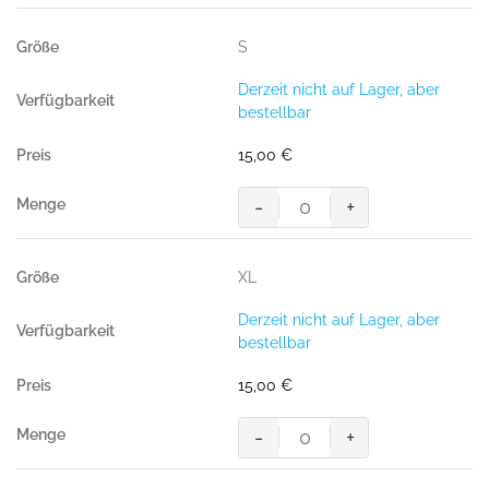
T-
Shirt
S
MIKRALINAR®
ECO
Derzeit nicht auf Lager, aber
GRS
bestellbar
royalblau
Menge
15,00
€
-
+
HAKRO
T-
Shirt
XL
MIKRALINAR®
ECO
Derzeit nicht auf Lager, aber
GRS
bestellbar
royalblau
Menge
15,00
€
-
+
HAKRO
T-