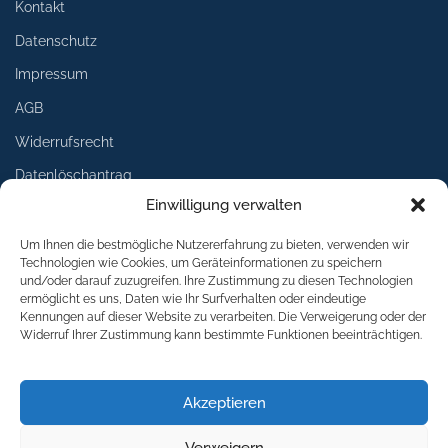
Kontakt
Datenschutz
Impressum
AGB
Widerrufsrecht
Datenlöschantrag
Einwilligung verwalten
Services
Um Ihnen die bestmögliche Nutzererfahrung zu bieten, verwenden wir
Technologien wie Cookies, um Geräteinformationen zu speichern
Lieferung
und/oder darauf zuzugreifen. Ihre Zustimmung zu diesen Technologien
ermöglicht es uns, Daten wie Ihr Surfverhalten oder eindeutige
Umtausch
Kennungen auf dieser Website zu verarbeiten. Die Verweigerung oder der
Widerruf Ihrer Zustimmung kann bestimmte Funktionen beeinträchtigen.
Rückgabe
Logoservice
Akzeptieren
Download
Verweigern