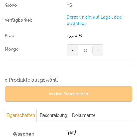
Shirt
XS
MIKRALINAR®
ECO
Derzeit nicht auf Lager, aber
GRS
bestellbar
royalblau
Menge
15,00
€
-
+
HAKRO
T-
Shirt
MIKRALINAR®
ECO
0 Produkte ausgewählt
GRS
royalblau
in den Warenkorb
Menge
Eigenschaften
Beschreibung
Dokumente
Waschen