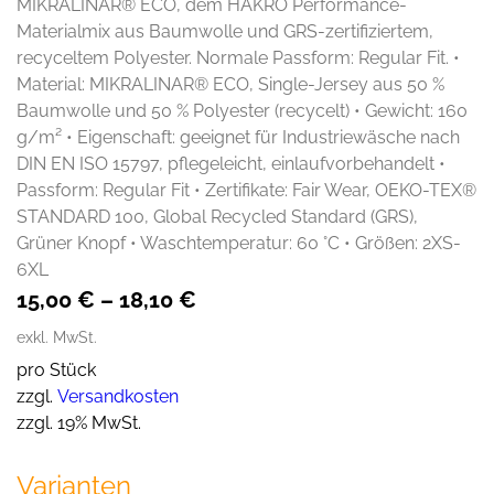
MIKRALINAR® ECO, dem HAKRO Performance-
Materialmix aus Baumwolle und GRS-zertifiziertem,
recyceltem Polyester. Normale Passform: Regular Fit. •
Material: MIKRALINAR® ECO, Single-Jersey aus 50 %
Baumwolle und 50 % Polyester (recycelt) • Gewicht: 160
g/m² • Eigenschaft: geeignet für Industriewäsche nach
DIN EN ISO 15797, pflegeleicht, einlaufvorbehandelt •
Passform: Regular Fit • Zertifikate: Fair Wear, OEKO-TEX®
STANDARD 100, Global Recycled Standard (GRS),
Grüner Knopf • Waschtemperatur: 60 °C • Größen: 2XS-
6XL
15,00
€
–
18,10
€
exkl. MwSt.
pro Stück
zzgl.
Versandkosten
zzgl. 19% MwSt.
Varianten