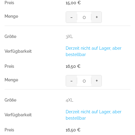
Menge
15,00
€
-
+
HAKRO
T-
Shirt
3XL
MIKRALINAR®
ECO
Derzeit nicht auf Lager, aber
GRS
bestellbar
royalblau
Menge
16,50
€
-
+
HAKRO
T-
Shirt
4XL
MIKRALINAR®
ECO
Derzeit nicht auf Lager, aber
GRS
bestellbar
royalblau
Menge
16,50
€