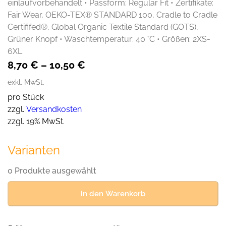
einlaufvorbehandelt • Passform: Regular Fit • Zertifikate:
Fair Wear, OEKO-TEX® STANDARD 100, Cradle to Cradle
Certififed®, Global Organic Textile Standard (GOTS),
Grüner Knopf • Waschtemperatur: 40 °C • Größen: 2XS-
6XL
8,70
€
–
10,50
€
exkl. MwSt.
pro Stück
zzgl.
Versandkosten
zzgl. 19% MwSt.
Varianten
0 Produkte ausgewählt
in den Warenkorb