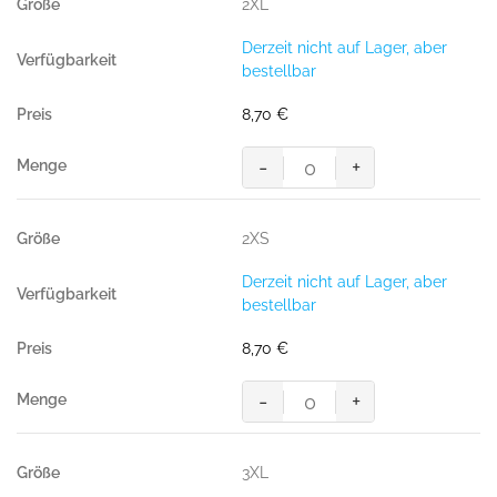
2XL
Derzeit nicht auf Lager, aber
bestellbar
8,70
€
-
+
HAKRO
T-
Shirt
2XS
Bio-
Baumwolle
Derzeit nicht auf Lager, aber
GOTS
bestellbar
weiß
Menge
8,70
€
-
+
HAKRO
T-
Shirt
3XL
Bio-