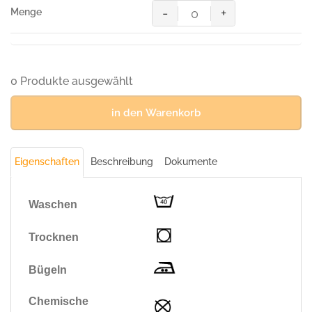
-
+
HAKRO
T-
Shirt
Bio-
Baumwolle
0 Produkte ausgewählt
GOTS
royalblau
in den Warenkorb
Menge
Eigenschaften
Beschreibung
Dokumente
Waschen
Trocknen
Bügeln
Chemische