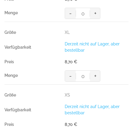
-
+
HAKRO
T-
Shirt
XL
Bio-
Baumwolle
Derzeit nicht auf Lager, aber
GOTS
bestellbar
royalblau
Menge
8,70
€
-
+
HAKRO
T-
Shirt
XS
Bio-
Baumwolle
Derzeit nicht auf Lager, aber
GOTS
bestellbar
royalblau
Menge
8,70
€