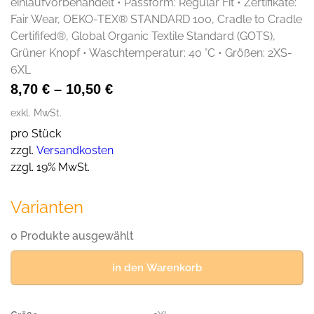
einlaufvorbehandelt • Passform: Regular Fit • Zertifikate:
Fair Wear, OEKO-TEX® STANDARD 100, Cradle to Cradle
Certififed®, Global Organic Textile Standard (GOTS),
Grüner Knopf • Waschtemperatur: 40 °C • Größen: 2XS-
6XL
8,70
€
–
10,50
€
exkl. MwSt.
pro Stück
zzgl.
Versandkosten
zzgl. 19% MwSt.
Varianten
0 Produkte ausgewählt
in den Warenkorb