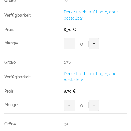
2XL
Derzeit nicht auf Lager, aber
bestellbar
8,70
€
-
+
HAKRO
T-
Shirt
2XS
Bio-
Baumwolle
Derzeit nicht auf Lager, aber
GOTS
bestellbar
royalblau
Menge
8,70
€
-
+
HAKRO
T-
Shirt
3XL
Bio-