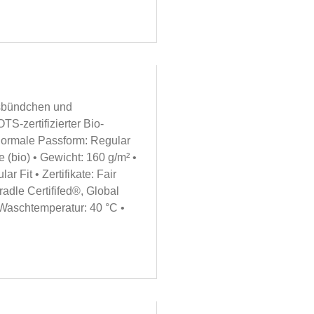
lsbündchen und
S-zertifizierter Bio-
Normale Passform: Regular
 (bio) • Gewicht: 160 g/m² •
r Fit • Zertifikate: Fair
le Certififed®, Global
 Waschtemperatur: 40 °C •