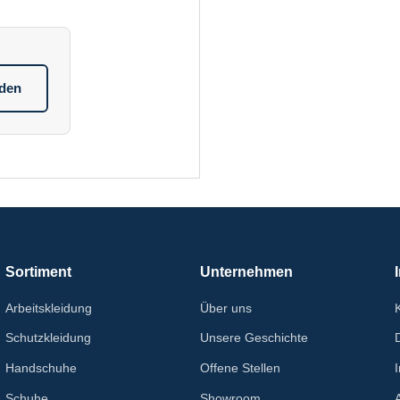
aden
Sortiment
Unternehmen
Arbeitskleidung
Über uns
Schutzkleidung
Unsere Geschichte
Handschuhe
Offene Stellen
Schuhe
Showroom