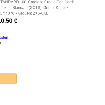
NDARD 100, Cradle to Cradle Certififed®,
 Textile Standard (GOTS), Grüner Knopf •
ur: 40 °C • Größen: 2XS-6XL
10,50
€
osten
t.