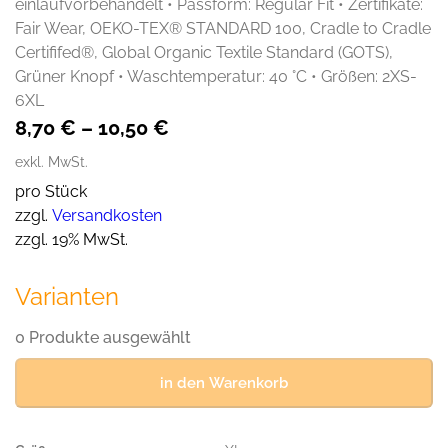
einlaufvorbehandelt • Passform: Regular Fit • Zertifikate:
Fair Wear, OEKO-TEX® STANDARD 100, Cradle to Cradle
Certififed®, Global Organic Textile Standard (GOTS),
Grüner Knopf • Waschtemperatur: 40 °C • Größen: 2XS-
6XL
8,70
€
–
10,50
€
exkl. MwSt.
pro Stück
zzgl.
Versandkosten
zzgl. 19% MwSt.
Varianten
0 Produkte ausgewählt
in den Warenkorb