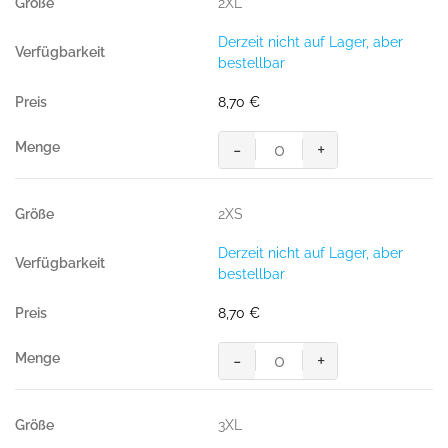
2XL
Derzeit nicht auf Lager, aber
bestellbar
8,70
€
-
+
HAKRO
T-
Shirt
2XS
Bio-
Baumwolle
Derzeit nicht auf Lager, aber
GOTS
bestellbar
grau
meliert
8,70
€
Menge
-
+
HAKRO
T-
Shirt
3XL
Bio-