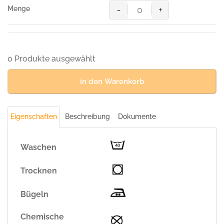
-
+
HAKRO
T-
Shirt
Bio-
Baumwolle
0 Produkte ausgewählt
GOTS
grau
in den Warenkorb
meliert
Menge
Eigenschaften
Beschreibung
Dokumente
Waschen
Trocknen
Bügeln
Chemische