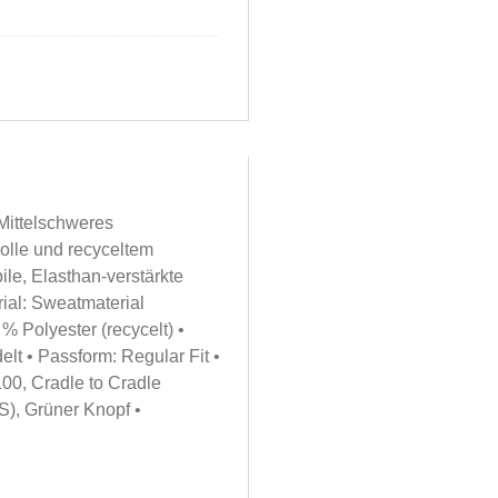
Mittelschweres
olle und recyceltem
ile, Elasthan-verstärkte
ial: Sweatmaterial
 Polyester (recycelt) •
lt • Passform: Regular Fit •
0, Cradle to Cradle
S), Grüner Knopf •