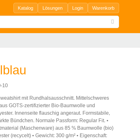
Katalog
Lösungen
Login
Warenkorb
lblau
-10
weatshirt mit Rundhalsausschnitt. Mittelschweres
aus GOTS-zertifizierter Bio-Baumwolle und
ester. Innenseite flauschig angeraut. Formstabile,
ärkte Bündchen. Normale Passform: Regular Fit. •
tmaterial (Maschenware) aus 85 % Baumwolle (bio)
ter (recycelt) • Gewicht: 300 g/m² • Eigenschaft: