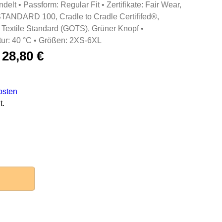
delt • Passform: Regular Fit • Zertifikate: Fair Wear,
NDARD 100, Cradle to Cradle Certififed®,
 Textile Standard (GOTS), Grüner Knopf •
ur: 40 °C • Größen: 2XS-6XL
–
28,80
€
osten
t.