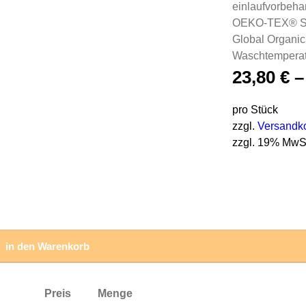
einlaufvorbehan
OEKO-TEX® STA
Global Organic
Waschtemperat
23,80
€
pro Stück
zzgl.
Versandk
zzgl. 19% MwS
in den Warenkorb
Preis
Menge