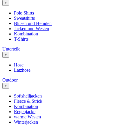
+
Polo Shirts
Sweatshirts
Blusen und Hemden
Jacken und Westen
Kombination
T-Shirts
Unterteile
+
Hose
Latzhose
Outdoor
+
Softshelljacken
Fleece & Strick
Kombination
Regenjacke
warme Westen
Winterjacken