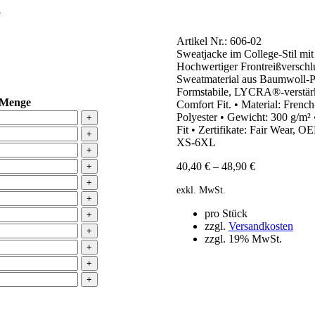
t
Artikel Nr.:
606-02
Sweatjacke im College-Stil mi
Hochwertiger Frontreißverschl
Sweatmaterial aus Baumwoll-Po
Formstabile, LYCRA®-verstärk
Menge
Comfort Fit. • Material: Fre
Polyester • Gewicht: 300 g/m² 
+
Fit • Zertifikate: Fair Wea
+
XS-6XL
+
40,40
€
–
48,90
€
+
+
exkl. MwSt.
+
pro Stück
+
zzgl.
Versandkosten
+
zzgl. 19% MwSt.
+
+
+