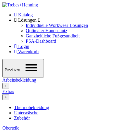
Katalog
Lösungen
Individuelle Workwear-Lösungen
Optimaler Handschutz
Ganzheitliche Fußgesundheit
PSA-Dashboard
Login
Warenkorb
Produkte
Arbeitsbekleidung
+
Extras
+
Thermobekleidung
Unterwäsche
Zubehör
Oberteile