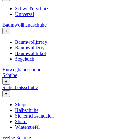
Schweißerschutz
Universal
Baumwollhandschuhe
+
Baumwolljersey
Baumwollterry
Baumwolltrikot
Segeltuch
Einweghandschuhe
Schuhe
+
Sicherheitsschuhe
+
Slipper
Halbschuhe
Sicherheitssandalen
Stiefel
Winterstiefel
Weiße Schuhe