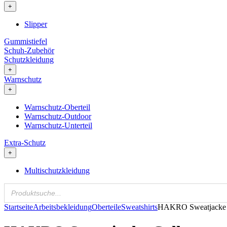
+
Slipper
Gummistiefel
Schuh-Zubehör
Schutzkleidung
+
Warnschutz
+
Warnschutz-Oberteil
Warnschutz-Outdoor
Warnschutz-Unterteil
Extra-Schutz
+
Multischutzkleidung
Startseite
Arbeitsbekleidung
Oberteile
Sweatshirts
HAKRO Sweatjacke C