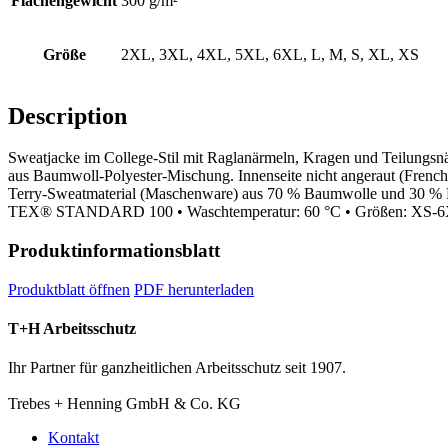
Flächengewicht
300 g/m²
Größe
2XL, 3XL, 4XL, 5XL, 6XL, L, M, S, XL, XS
Description
Sweatjacke im College-Stil mit Raglanärmeln, Kragen und Teilungsn
aus Baumwoll-Polyester-Mischung. Innenseite nicht angeraut (Frenc
Terry-Sweatmaterial (Maschenware) aus 70 % Baumwolle und 30 % Poly
TEX® STANDARD 100 • Waschtemperatur: 60 °C • Größen: XS-
Produktinformationsblatt
Produktblatt öffnen
PDF herunterladen
T+H Arbeitsschutz
Ihr Partner für ganzheitlichen Arbeitsschutz seit 1907.
Trebes + Henning GmbH & Co. KG
Kontakt