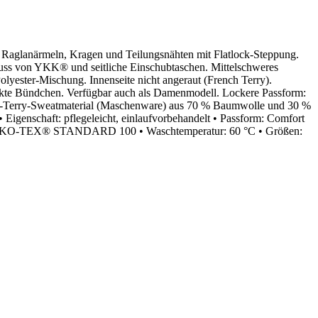
t Raglanärmeln, Kragen und Teilungsnähten mit Flatlock-Steppung.
uss von YKK® und seitliche Einschubtaschen. Mittelschweres
lyester-Mischung. Innenseite nicht angeraut (French Terry).
te Bündchen. Verfügbar auch als Damenmodell. Lockere Passform:
nch-Terry-Sweatmaterial (Maschenware) aus 70 % Baumwolle und 30 %
• Eigenschaft: pflegeleicht, einlaufvorbehandelt • Passform: Comfort
r, OEKO-TEX® STANDARD 100 • Waschtemperatur: 60 °C • Größen: