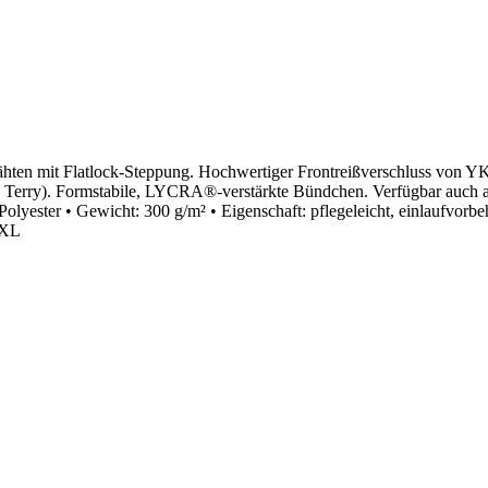
ähten mit Flatlock-Steppung. Hochwertiger Frontreißverschluss von Y
h Terry). Formstabile, LYCRA®-verstärkte Bündchen. Verfügbar auch a
ester • Gewicht: 300 g/m² • Eigenschaft: pflegeleicht, einlaufvorbeh
6XL