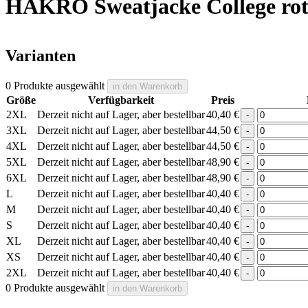
HAKRO Sweatjacke College ro
Varianten
0 Produkte ausgewählt
in den Warenkorb
Größe
Verfügbarkeit
Preis
HAKRO
2XL
Derzeit nicht auf Lager, aber bestellbar
40,40
€
-
Sweatjacke
HAKRO
3XL
Derzeit nicht auf Lager, aber bestellbar
44,50
€
-
College
Sweatjacke
HAKRO
4XL
Derzeit nicht auf Lager, aber bestellbar
44,50
€
-
rot
College
Sweatjacke
HAKRO
5XL
Derzeit nicht auf Lager, aber bestellbar
48,90
€
Menge
-
rot
College
Sweatjacke
HAKRO
6XL
Derzeit nicht auf Lager, aber bestellbar
48,90
€
Menge
-
rot
College
Sweatjacke
HAKRO
L
Derzeit nicht auf Lager, aber bestellbar
40,40
€
Menge
-
rot
College
Sweatjacke
HAKRO
M
Derzeit nicht auf Lager, aber bestellbar
40,40
€
Menge
-
rot
College
Sweatjacke
HAKRO
S
Derzeit nicht auf Lager, aber bestellbar
40,40
€
Menge
-
rot
College
Sweatjacke
HAKRO
XL
Derzeit nicht auf Lager, aber bestellbar
40,40
€
Menge
-
rot
College
Sweatjacke
HAKRO
XS
Derzeit nicht auf Lager, aber bestellbar
40,40
€
Menge
-
rot
College
Sweatjacke
HAKRO
2XL
Derzeit nicht auf Lager, aber bestellbar
40,40
€
Menge
-
rot
College
Sweatjacke
0 Produkte ausgewählt
in den Warenkorb
Menge
rot
College
Menge