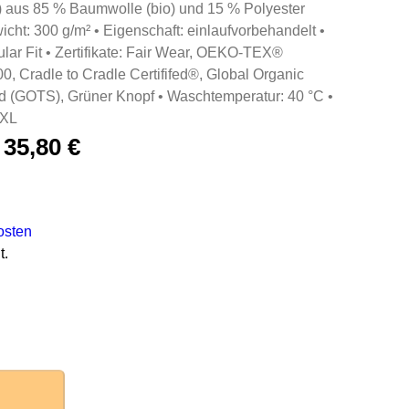
 aus 85 % Baumwolle (bio) und 15 % Polyester
wicht: 300 g/m² • Eigenschaft: einlaufvorbehandelt •
lar Fit • Zertifikate: Fair Wear, OEKO-TEX®
Cradle to Cradle Certififed®, Global Organic
rd (GOTS), Grüner Knopf • Waschtemperatur: 40 °C •
6XL
–
35,80
€
osten
t.