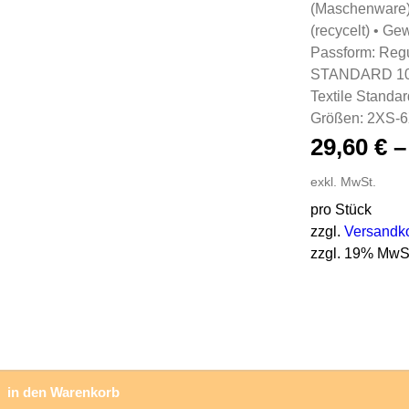
(Maschenware)
(recycelt) • Ge
Passform: Regu
STANDARD 100, 
Textile Standa
Größen: 2XS-
29,60
€
exkl. MwSt.
pro Stück
zzgl.
Versandk
zzgl. 19% MwS
in den Warenkorb