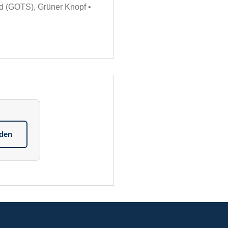
rd (GOTS), Grüner Knopf •
aden