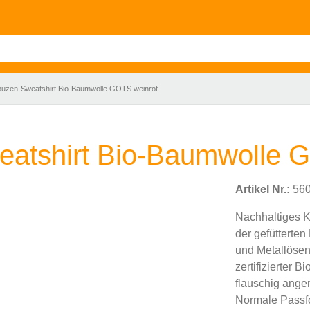
zen-Sweatshirt Bio-Baumwolle GOTS weinrot
tshirt Bio-Baumwolle G
Artikel Nr.:
560
Nachhaltiges K
der gefütterten
und Metallösen
zertifizierter 
flauschig ange
Normale Passfo