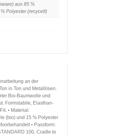
nware) aus 85 %
% Polyester (recycelt)
rarbeitung an der
Ton in Ton und Metallösen.
erter Bio-Baumwolle und
t. Formstabile, Elasthan-
t. • Material:
e (bio) und 15 % Polyester
aufvorbehandelt • Passform:
® STANDARD 100, Cradle to