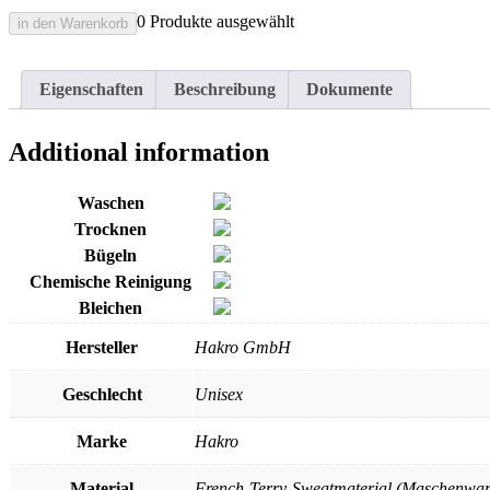
0 Produkte ausgewählt
in den Warenkorb
Eigenschaften
Beschreibung
Dokumente
Additional information
Waschen
Trocknen
Bügeln
Chemische Reinigung
Bleichen
Hersteller
Hakro GmbH
Geschlecht
Unisex
Marke
Hakro
Material
French-Terry-Sweatmaterial (Maschenwar