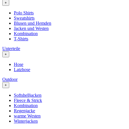
+
Polo Shirts
Sweatshirts
Blusen und Hemden
Jacken und Westen
Kombination
T-Shirts
Unterteile
+
Hose
Latzhose
Outdoor
+
Softshelljacken
Fleece & Strick
Kombination
Regenjacke
warme Westen
Winterjacken