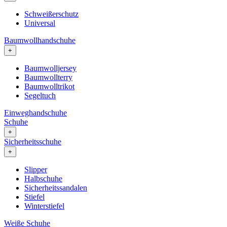
Schweißerschutz
Universal
Baumwollhandschuhe
+
Baumwolljersey
Baumwollterry
Baumwolltrikot
Segeltuch
Einweghandschuhe
Schuhe
+
Sicherheitsschuhe
+
Slipper
Halbschuhe
Sicherheitssandalen
Stiefel
Winterstiefel
Weiße Schuhe