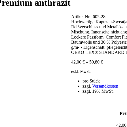
remium anthrazit
Artikel Nr.:
605-28
Hochwertige Kapuzen-Sweatjac
Reißverschluss und Metallöse
Mischung. Innenseite nicht an
Lockere Passform: Comfort Fit
Baumwolle und 30 % Polyester
g/m² • Eigenschaft: pflegeleich
OEKO-TEX® STANDARD 100 •
42,00
€
–
50,80
€
exkl. MwSt.
pro Stück
zzgl.
Versandkosten
zzgl. 19% MwSt.
Pre
42,0