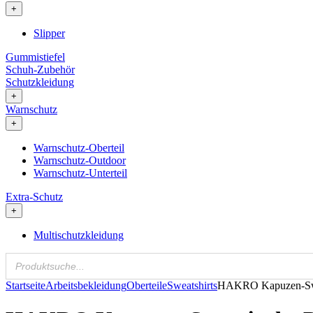
+
Slipper
Gummistiefel
Schuh-Zubehör
Schutzkleidung
+
Warnschutz
+
Warnschutz-Oberteil
Warnschutz-Outdoor
Warnschutz-Unterteil
Extra-Schutz
+
Multischutzkleidung
Startseite
Arbeitsbekleidung
Oberteile
Sweatshirts
HAKRO Kapuzen-Swea