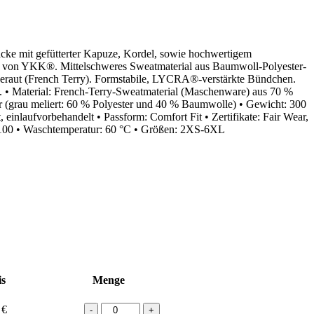
ke mit gefütterter Kapuze, Kordel, sowie hochwertigem
n von YKK®. Mittelschweres Sweatmaterial aus Baumwoll-Polyester-
geraut (French Terry). Formstabile, LYCRA®-verstärkte Bündchen.
. • Material: French-Terry-Sweatmaterial (Maschenware) aus 70 %
 (grau meliert: 60 % Polyester und 40 % Baumwolle) • Gewicht: 300
t, einlaufvorbehandelt • Passform: Comfort Fit • Zertifikate: Fair Wear,
 Waschtemperatur: 60 °C • Größen: 2XS-6XL
is
Menge
HAKRO
0
€
-
+