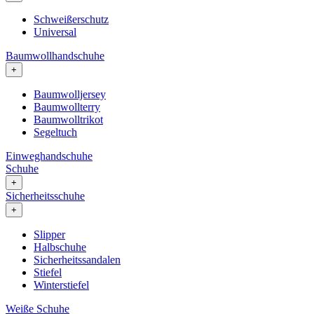
Schweißerschutz
Universal
Baumwollhandschuhe
+
Baumwolljersey
Baumwollterry
Baumwolltrikot
Segeltuch
Einweghandschuhe
Schuhe
+
Sicherheitsschuhe
+
Slipper
Halbschuhe
Sicherheitssandalen
Stiefel
Winterstiefel
Weiße Schuhe