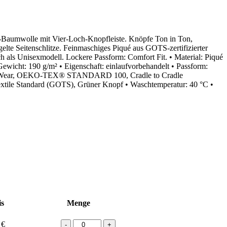
o-Baumwolle mit Vier-Loch-Knopfleiste. Knöpfe Ton in Ton,
lte Seitenschlitze. Feinmaschiges Piqué aus GOTS-zertifizierter
 als Unisexmodell. Lockere Passform: Comfort Fit. • Material: Piqué
ewicht: 190 g/m² • Eigenschaft: einlaufvorbehandelt • Passform:
Fair Wear, OEKO-TEX® STANDARD 100, Cradle to Cradle
extile Standard (GOTS), Grüner Knopf • Waschtemperatur: 40 °C •
is
Menge
HAKRO
0
€
-
+