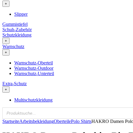
+
Slipper
Gummistiefel
Schuh-Zubehör
Schutzkleidung
+
Warnschutz
+
Warnschutz-Oberteil
Warnschutz-Outdoor
Warnschutz-Unterteil
Extra-Schutz
+
Multischutzkleidung
Startseite
Arbeitsbekleidung
Oberteile
Polo Shirts
HAKRO Damen Polos