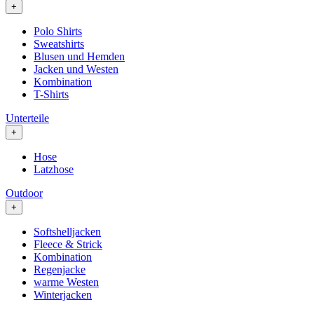
+
Polo Shirts
Sweatshirts
Blusen und Hemden
Jacken und Westen
Kombination
T-Shirts
Unterteile
+
Hose
Latzhose
Outdoor
+
Softshelljacken
Fleece & Strick
Kombination
Regenjacke
warme Westen
Winterjacken