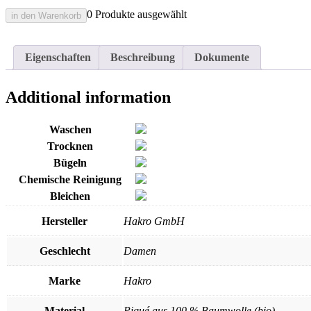
0 Produkte ausgewählt
in den Warenkorb
Eigenschaften
Beschreibung
Dokumente
Additional information
Waschen
Trocknen
Bügeln
Chemische Reinigung
Bleichen
Hersteller
Hakro GmbH
Geschlecht
Damen
Marke
Hakro
Material
Piqué aus 100 % Baumwolle (bio)