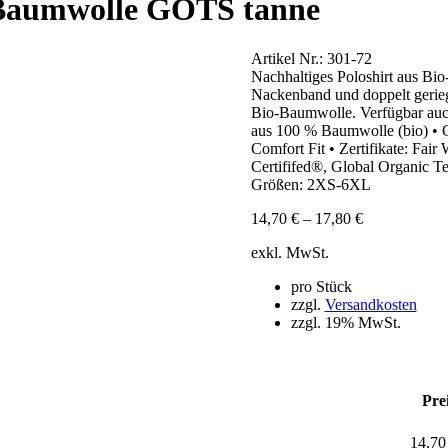
Baumwolle GOTS tanne
Artikel Nr.:
301-72
Nachhaltiges Poloshirt aus Bi
Nackenband und doppelt geriege
Bio-Baumwolle. Verfügbar auch
aus 100 % Baumwolle (bio) • G
Comfort Fit • Zertifikate: 
Certififed®, Global Organic T
Größen: 2XS-6XL
14,70
€
–
17,80
€
exkl. MwSt.
pro Stück
zzgl.
Versandkosten
zzgl. 19% MwSt.
Pre
14,7