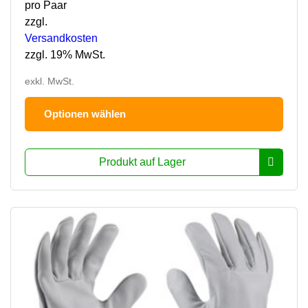
pro Paar
zzgl.
Versandkosten
zzgl. 19% MwSt.
exkl. MwSt.
Dies
Optionen wählen
Prod
hat
mehr
Produkt auf Lager
Varia
Die
Opti
könn
auf
der
Prod
ausg
werd