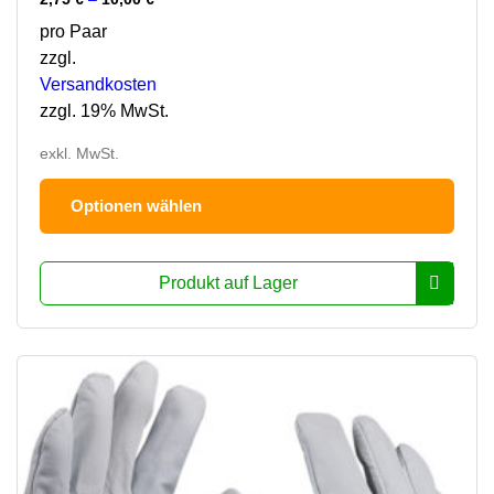
pro Paar
zzgl.
Versandkosten
zzgl. 19% MwSt.
exkl. MwSt.
Dies
Optionen wählen
Prod
hat
mehr
Produkt auf Lager
Varia
Die
Opti
könn
auf
der
Prod
ausg