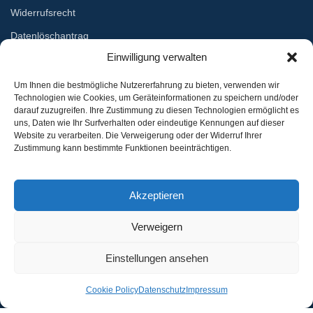
Widerrufsrecht
Datenlöschantrag
Einwilligung verwalten
Services
Um Ihnen die bestmögliche Nutzererfahrung zu bieten, verwenden wir
Technologien wie Cookies, um Geräteinformationen zu speichern und/oder
Lieferung
darauf zuzugreifen. Ihre Zustimmung zu diesen Technologien ermöglicht es
uns, Daten wie Ihr Surfverhalten oder eindeutige Kennungen auf dieser
Umtausch
Website zu verarbeiten. Die Verweigerung oder der Widerruf Ihrer
Zustimmung kann bestimmte Funktionen beeinträchtigen.
Rückgabe
Logoservice
Akzeptieren
Download
Verweigern
Einstellungen ansehen
© 2026 Trebes + Henning GmbH & Co. KG. Alle Rechte vorbehalten.
Filter
Umsetzung:
JCR Technologies
Cookie Policy
Datenschutz
Impressum