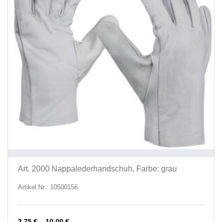
werd
Art. 2000 Nappalederhandschuh, Farbe: grau
Artikel Nr.: 10500156
2,75
€
–
10,00
€