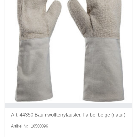
Prod
ausg
werd
Art. 44350 Baumwollterryfauster, Farbe: beige (natur)
Artikel Nr.: 10500096