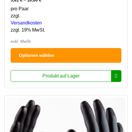
5,61
€
–
10,00
€
pro Paar
zzgl.
Versandkosten
zzgl. 19% MwSt.
exkl. MwSt.
Dies
Optionen wählen
Prod
hat
mehr
Produkt auf Lager
Varia
Die
Opti
könn
auf
der
Prod
ausg