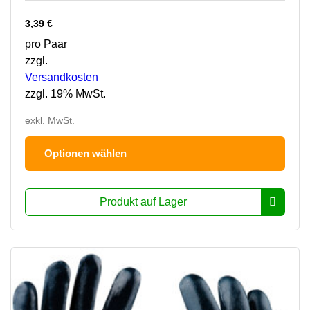
3,39
€
pro Paar
zzgl.
Versandkosten
zzgl. 19% MwSt.
exkl. MwSt.
Dies
Optionen wählen
Prod
hat
mehr
Produkt auf Lager
Varia
Die
Opti
könn
auf
der
Prod