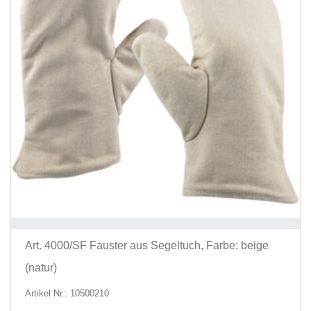
ausg
werd
Art. 4000/SF Fauster aus Segeltuch, Farbe: beige
(natur)
Artikel Nr.: 10500210