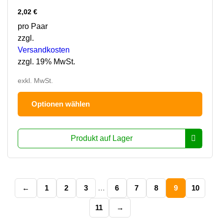
2,02
€
pro Paar
zzgl.
Versandkosten
zzgl. 19% MwSt.
exkl. MwSt.
Dies
Optionen wählen
Prod
hat
mehr
Produkt auf Lager
Varia
Die
Opti
könn
←
1
2
3
…
6
7
8
9
10
auf
der
11
→
Prod