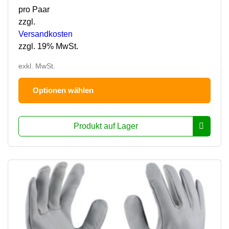
pro Paar
zzgl.
Versandkosten
zzgl. 19% MwSt.
exkl. MwSt.
Dies
Optionen wählen
Prod
hat
mehr
Produkt auf Lager
Varia
Die
Opti
könn
auf
der
Prod
ausg
werd