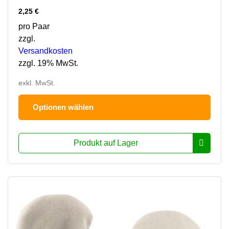
2,25
€
pro Paar
zzgl.
Versandkosten
zzgl. 19% MwSt.
exkl. MwSt.
Dies
Optionen wählen
Prod
hat
mehr
Produkt auf Lager
Varia
Die
Opti
könn
auf
der
Prod