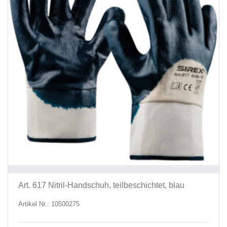
ausg
werd
Art. 617 Nitril-Handschuh, teilbeschichtet, blau
Artikel Nr.: 10500275