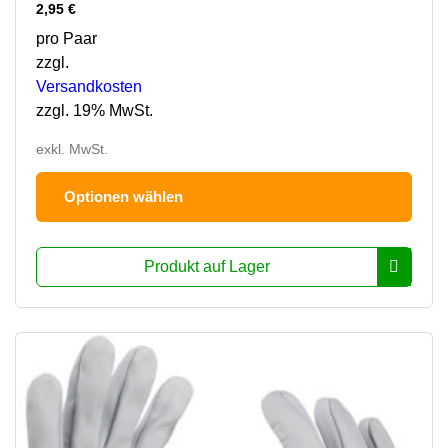
2,95
€
pro Paar
zzgl.
Versandkosten
zzgl. 19% MwSt.
exkl. MwSt.
Dies
Optionen wählen
Prod
hat
mehr
Produkt auf Lager
Varia
Die
Opti
könn
auf
der
Prod
ausg