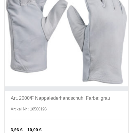
werd
Art. 2000/F Nappalederhandschuh, Farbe: grau
Artikel Nr.: 10500193
3,96
€
–
10,00
€