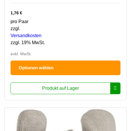
1,76
€
pro Paar
zzgl.
Versandkosten
zzgl. 19% MwSt.
exkl. MwSt.
Dies
Optionen wählen
Prod
hat
mehr
Produkt auf Lager
Varia
Die
Opti
könn
auf
der